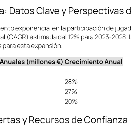
a: Datos Clave y Perspectivas 
mento exponencial en la participación de juga
 (CAGR) estimada del 12% para 2023-2028. La 
 para esta expansión.
Anuales (millones €)
Crecimiento Anual
–
28%
27%
20%
pertas y Recursos de Confianza