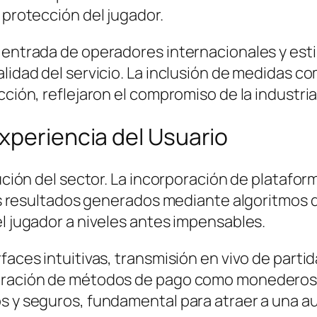
 protección del jugador.
a entrada de operadores internacionales y est
lidad del servicio. La inclusión de medidas com
icción, reflejaron el compromiso de la industr
xperiencia del Usuario
lución del sector. La incorporación de platafor
 los resultados generados mediante algoritmos
el jugador a niveles antes impensables.
faces intuitivas, transmisión en vivo de parti
egración de métodos de pago como monederos
s y seguros, fundamental para atraer a una au