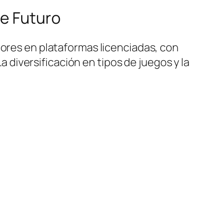
de Futuro
dores en plataformas licenciadas, con
diversificación en tipos de juegos y la