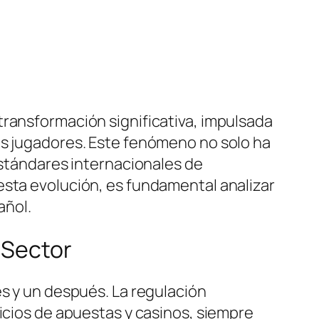
transformación significativa, impulsada
os jugadores. Este fenómeno no solo ha
estándares internacionales de
esta evolución, es fundamental analizar
añol.
 Sector
es y un después. La regulación
vicios de apuestas y casinos, siempre