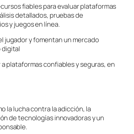
recursos fiables para evaluar plataformas
lisis detallados, pruebas de
os y juegos en línea.
del jugador y fomentan un mercado
digital
 a plataformas confiables y seguras, en
 la lucha contra la adicción, la
ión de tecnologías innovadoras y un
ponsable.