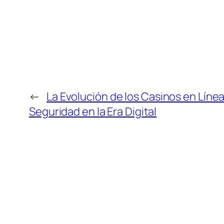
←
La Evolución de los Casinos en Línea
Seguridad en la Era Digital