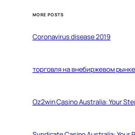
MORE POSTS
Coronavirus disease 2019
торговля на внебиржевом рынк
Oz2win Casino Australia: Your St
Syndicate Casino Australia: Your 