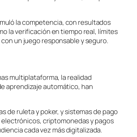
imuló la competencia, con resultados
o la verificación en tiempo real, límites
ia con un juego responsable y seguro.
mas multiplataforma, la realidad
 de aprendizaje automático, han
das de ruleta y poker, y sistemas de pago
 electrónicos, criptomonedas y pagos
diencia cada vez más digitalizada.