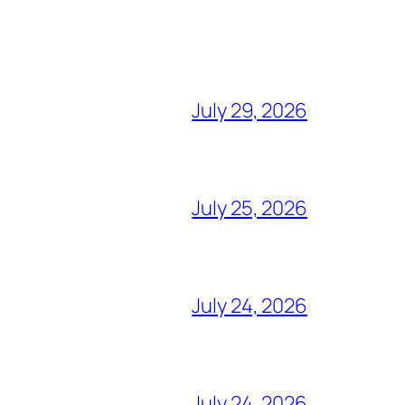
July 29, 2026
July 25, 2026
July 24, 2026
July 24, 2026