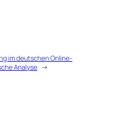
ng im deutschen Online-
ische Analyse
→