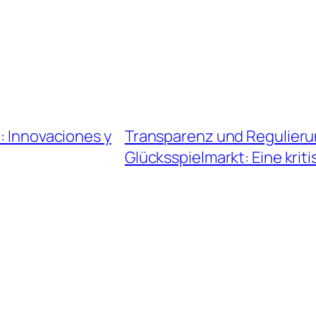
: Innovaciones y
Transparenz und Regulieru
Glücksspielmarkt: Eine krit