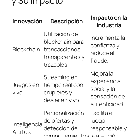
y Su Impacto
Impacto en la
Innovación
Descripción
Industria
Utilización de
Incrementa la
blockchain para
confianza y
Blockchain
transacciones
reduce el
transparentes y
fraude.
trazables.
Mejora la
Streaming en
experiencia
Juegos en
tiempo real con
social y la
vivo
crupieres y
sensación de
dealer en vivo.
autenticidad.
Personalización
Facilita el
de ofertas y
juego
Inteligencia
detección de
responsable y
Artificial
comportamientos
la atención