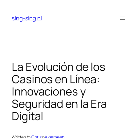
Skip
to
sing-sing.nl
content
La Evolución de los
Casinos en Línea:
Innovaciones y
Seguridad en la Era
Digital
Written by
Chris
in
Algemeen