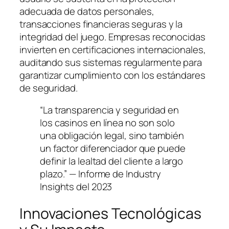
adecuada de datos personales,
transacciones financieras seguras y la
integridad del juego. Empresas reconocidas
invierten en certificaciones internacionales,
auditando sus sistemas regularmente para
garantizar cumplimiento con los estándares
de seguridad.
“La transparencia y seguridad en
los casinos en línea no son solo
una obligación legal, sino también
un factor diferenciador que puede
definir la lealtad del cliente a largo
plazo.” —
Informe de Industry
Insights del 2023
Innovaciones Tecnológicas