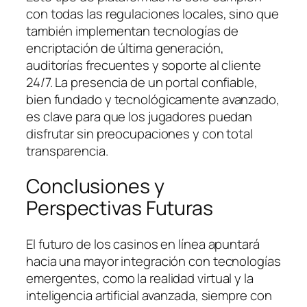
con todas las regulaciones locales, sino que
también implementan tecnologías de
encriptación de última generación,
auditorías frecuentes y soporte al cliente
24/7. La presencia de un portal confiable,
bien fundado y tecnológicamente avanzado,
es clave para que los jugadores puedan
disfrutar sin preocupaciones y con total
transparencia.
Conclusiones y
Perspectivas Futuras
El futuro de los casinos en línea apuntará
hacia una mayor integración con tecnologías
emergentes, como la realidad virtual y la
inteligencia artificial avanzada, siempre con