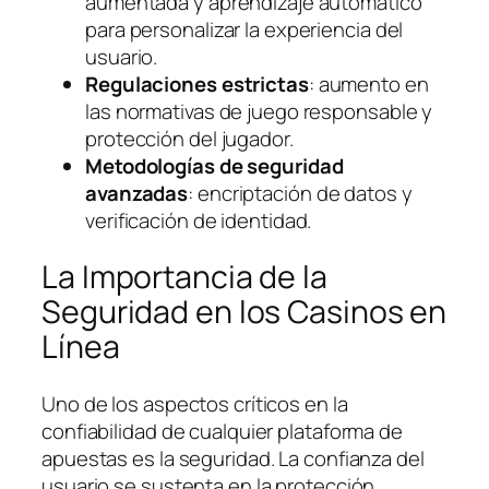
aumentada y aprendizaje automático
para personalizar la experiencia del
usuario.
Regulaciones estrictas
: aumento en
las normativas de juego responsable y
protección del jugador.
Metodologías de seguridad
avanzadas
: encriptación de datos y
verificación de identidad.
La Importancia de la
Seguridad en los Casinos en
Línea
Uno de los aspectos críticos en la
confiabilidad de cualquier plataforma de
apuestas es la seguridad. La confianza del
usuario se sustenta en la protección