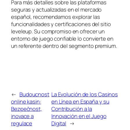
Para más detalles sobre las plataformas
seguras y actualizadas en el mercado
español, recomendamos explorar las
funcionalidades y certificaciones del sitio
leveleup. Su compromiso en ofrecer un
entorno de juego confiable lo convierte en
un referente dentro del segmento premium.
←
Budoucnost
La Evolución de los Casinos
online kasin:
en Línea en España y su
Bezpečnost,
Contribución a la
inovace a
Innovación en el Juego
regulace
Digital
→