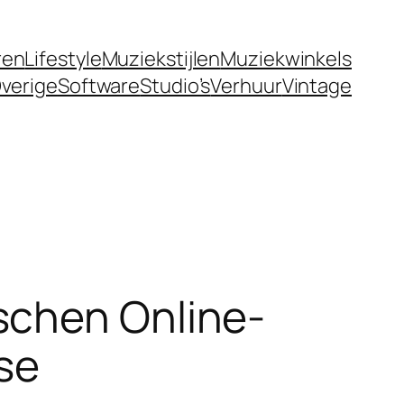
ren
Lifestyle
Muziekstijlen
Muziekwinkels
verige
Software
Studio’s
Verhuur
Vintage
schen Online-
se