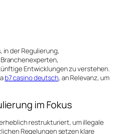
 in der Regulierung,
r Branchenexperten,
ukünftige Entwicklungen zu verstehen.
wa
b7 casino deutsch
, an Relevanz, um
lierung im Fokus
rheblich restrukturiert, um illegale
lichen Regelungen setzen klare