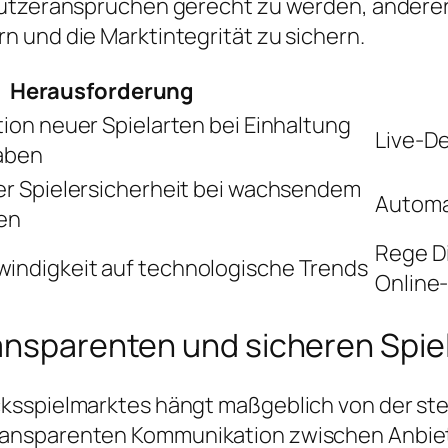
Nutzeransprüchen gerecht zu werden, anderer
 und die Marktintegrität zu sichern.
Herausforderung
tion neuer Spielarten bei Einhaltung
Live-D
gaben
er Spielersicherheit bei wachsendem
Automa
en
Rege D
indigkeit auf technologische Trends
Online-
ransparenten und sicheren Spie
ksspielmarktes hängt maßgeblich von der st
ansparenten Kommunikation zwischen Anbiete