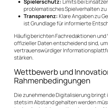
Spielerschutz:
Limits bei Einsätz
problematisches Spielverhalten zu
Transparenz:
Klare Angaben zu Ge
ist Grundlage für informierte Ents
Häufig berichten Fachredaktionen und V
offizieller Daten entscheidend sind, u
vertrauenswürdiger Informationsplattf
stärken.
Wettbewerb und Innovation
Rahmenbedingungen
Die zunehmende Digitalisierung bringt
stets im Abstand gehalten werden müss