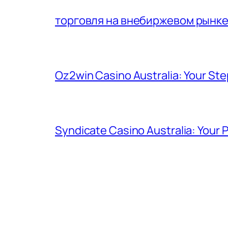
торговля на внебиржевом рынк
Oz2win Casino Australia: Your St
Syndicate Casino Australia: Your 