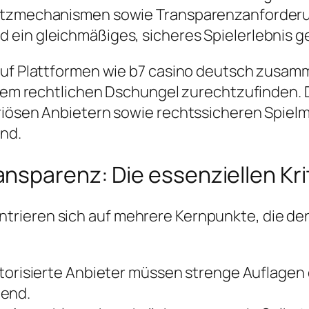
hutzmechanismen sowie Transparenzanforderu
 ein gleichmäßiges, sicheres Spielerlebnis g
 auf Plattformen wie b7 casino deutsch zusa
iesem rechtlichen Dschungel zurechtzufinden.
riösen Anbietern sowie rechtssicheren Spielmö
ind.
nsparenz: Die essenziellen Kri
rieren sich auf mehrere Kernpunkte, die den
orisierte Anbieter müssen strenge Auflagen 
tend.