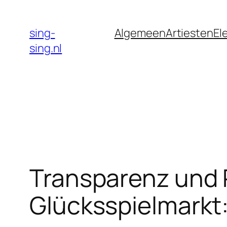
Skip
to
sing-
Algemeen
Artiesten
El
content
sing.nl
Transparenz und 
Glücksspielmarkt: