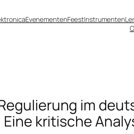
ektronica
Evenementen
Feest
Instrumenten
Le
O
Regulierung im deut
 Eine kritische Analy