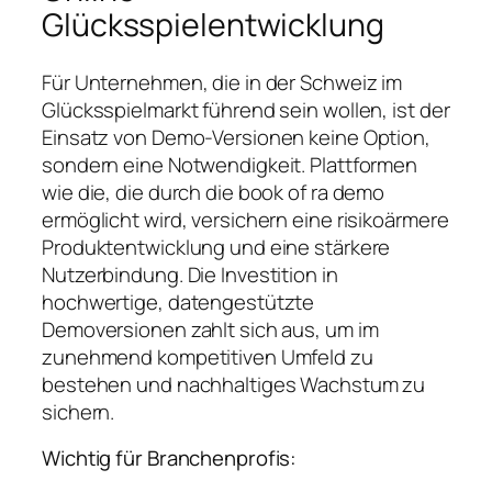
Glücksspielentwicklung
Für Unternehmen, die in der Schweiz im
Glücksspielmarkt führend sein wollen, ist der
Einsatz von Demo-Versionen keine Option,
sondern eine Notwendigkeit. Plattformen
wie die, die durch die book of ra demo
ermöglicht wird, versichern eine risikoärmere
Produktentwicklung und eine stärkere
Nutzerbindung. Die Investition in
hochwertige, datengestützte
Demoversionen zahlt sich aus, um im
zunehmend kompetitiven Umfeld zu
bestehen und nachhaltiges Wachstum zu
sichern.
Wichtig für Branchenprofis: