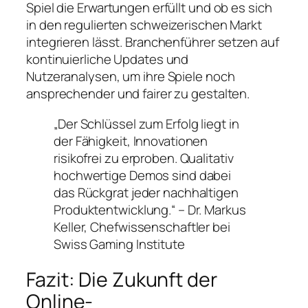
Spiel die Erwartungen erfüllt und ob es sich
in den regulierten schweizerischen Markt
integrieren lässt. Branchenführer setzen auf
kontinuierliche Updates und
Nutzeranalysen, um ihre Spiele noch
ansprechender und fairer zu gestalten.
„Der Schlüssel zum Erfolg liegt in
der Fähigkeit, Innovationen
risikofrei zu erproben. Qualitativ
hochwertige Demos sind dabei
das Rückgrat jeder nachhaltigen
Produktentwicklung.“ – Dr. Markus
Keller, Chefwissenschaftler bei
Swiss Gaming Institute
Fazit: Die Zukunft der
Online-