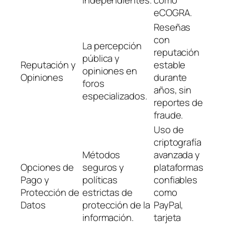
independientes.
como
eCOGRA.
Reseñas
con
La percepción
reputación
pública y
Reputación y
estable
opiniones en
Opiniones
durante
foros
años, sin
especializados.
reportes de
fraude.
Uso de
criptografía
Métodos
avanzada y
Opciones de
seguros y
plataformas
Pago y
políticas
confiables
Protección de
estrictas de
como
Datos
protección de la
PayPal,
información.
tarjeta