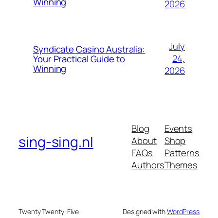
Winning
2026
July
Syndicate Casino Australia:
24,
Your Practical Guide to
Winning
2026
Blog
Events
sing-sing.nl
About
Shop
FAQs
Patterns
Authors
Themes
Twenty Twenty-Five
Designed with
WordPress