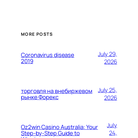
MORE POSTS
July 29,
Coronavirus disease
2019
2026
July 25,
торговля на внебиржевом
рынке Форекс
2026
July
Oz2win Casino Australia: Your
24,
Step-by-Step Guide to