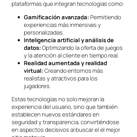
plataformas que integran tecnologías como:
Gamificación avanzada:
Permitiendo
experiencias más inmersivas y
personalizadas.
Inteligencia artificial y análisis de
datos:
Optimizando la oferta de juegos
y la atención al cliente en tiempo real.
Realidad aumentada y realidad
virtual:
Creando entornos más
realistas y atractivos para los
jugadores.
Estas tecnologías no solo mejoran la
experiencia del usuario, sino que también
establecen nuevos estándares en
seguridad y transparencia, convirtiéndose
en aspectos decisivos al buscar el
el mejor