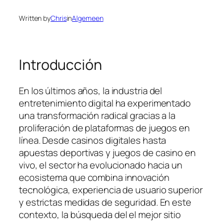
Written by
Chris
in
Algemeen
Introducción
En los últimos años, la industria del
entretenimiento digital ha experimentado
una transformación radical gracias a la
proliferación de plataformas de juegos en
línea. Desde casinos digitales hasta
apuestas deportivas y juegos de casino en
vivo, el sector ha evolucionado hacia un
ecosistema que combina innovación
tecnológica, experiencia de usuario superior
y estrictas medidas de seguridad. En este
contexto, la búsqueda del
el mejor sitio