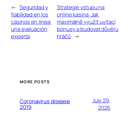
←
Seguridad y
Strategie vstupu na
fiabilidad en los
online kasina: Jak
casinos en línea:
maximálně využít uvítací
una evaluación
bonusy a budovat důvěru
experta
hráčů
→
MORE POSTS
July 29,
Coronavirus disease
2019
2026