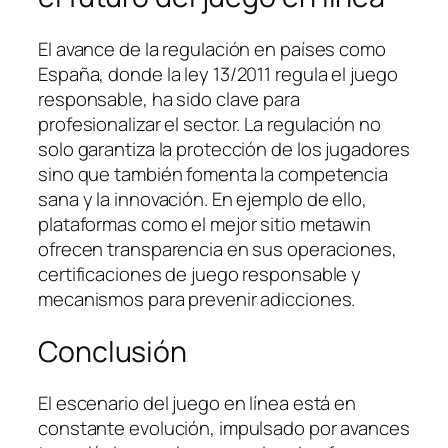
El avance de la regulación en países como
España, donde la ley 13/2011 regula el juego
responsable, ha sido clave para
profesionalizar el sector. La regulación no
solo garantiza la protección de los jugadores
sino que también fomenta la competencia
sana y la innovación. En ejemplo de ello,
plataformas como el mejor sitio metawin
ofrecen transparencia en sus operaciones,
certificaciones de juego responsable y
mecanismos para prevenir adicciones.
Conclusión
El escenario del juego en línea está en
constante evolución, impulsado por avances