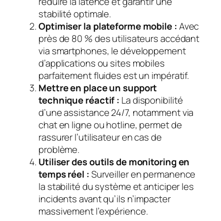
réduire la latence et garantir une
stabilité optimale.
Optimiser la plateforme mobile :
Avec
près de 80 % des utilisateurs accédant
via smartphones, le développement
d’applications ou sites mobiles
parfaitement fluides est un impératif.
Mettre en place un support
technique réactif :
La disponibilité
d’une assistance 24/7, notamment via
chat en ligne ou hotline, permet de
rassurer l’utilisateur en cas de
problème.
Utiliser des outils de monitoring en
temps réel :
Surveiller en permanence
la stabilité du système et anticiper les
incidents avant qu’ils n’impacter
massivement l’expérience.