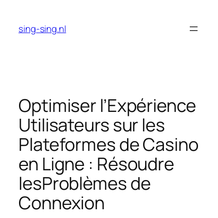
Skip
to
sing-sing.nl
content
Optimiser l’Expérience
Utilisateurs sur les
Plateformes de Casino
en Ligne : Résoudre
lesProblèmes de
Connexion