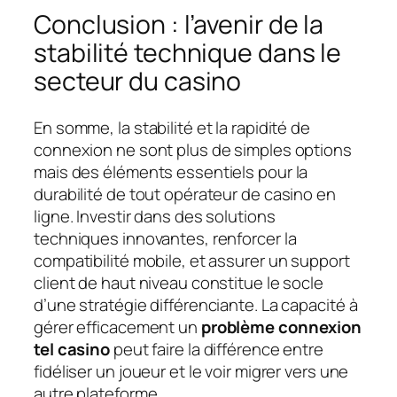
Conclusion : l’avenir de la
stabilité technique dans le
secteur du casino
En somme, la stabilité et la rapidité de
connexion ne sont plus de simples options
mais des éléments essentiels pour la
durabilité de tout opérateur de casino en
ligne. Investir dans des solutions
techniques innovantes, renforcer la
compatibilité mobile, et assurer un support
client de haut niveau constitue le socle
d’une stratégie différenciante. La capacité à
gérer efficacement un
problème connexion
tel casino
peut faire la différence entre
fidéliser un joueur et le voir migrer vers une
autre plateforme.