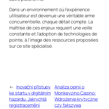
Dans un environnement où l’expérience
utilisateur est devenue une véritable arme
concurrentielle, chaque détail compte. La
maîtrise de ces enjeux requiert une veille
constante et l’adoption de technologies de
pointe, à l’image des ressources proposées
sur ce site spécialisé.
←
Inovační přístupy
Analiza opinii o
ke startu v digitálním
Monkeyzino Casino:
hazardu: Jakrychlá
Wdrożenie krytyczne
registracemění
czy fałszywa