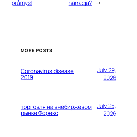
průmysl
narracja?
→
MORE POSTS
July 29,
Coronavirus disease
2019
2026
July 25,
торговля на внебиржевом
рынке Форекс
2026