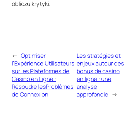
obliczu krytyki.
←
Optimiser
Les stratégies et
l’Expérience Utilisateurs
enjeux autour des
sur les Plateformes de
bonus de casino
Casino en Ligne :
en ligne : une
Résoudre lesProblèmes
analyse
de Connexion
approfondie
→