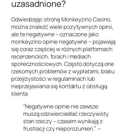
uzasadnione?
Odwiedzając stronę Monkeyzino Casino,
można znaleźć wiele pozytywnych opinii,
ale te negatywne – oznaczone jako
monkeyzino opinie negatywne
– pojawiają
się coraz częściej w różnych platformach
recenzenckich, forach i mediach
społecznościowych. Często dotyczą one
rzekomych problemów z wypłatami, braku
przejrzystości w regulaminach lub
nieprzejawiania się kontaktu z obsługą
klienta.
“Negatywne opinie nie zawsze
muszą odzwierciedlać rzeczywisty
stan rzeczy – czasem wynikają z
frustracji czy nieporozumień.” —