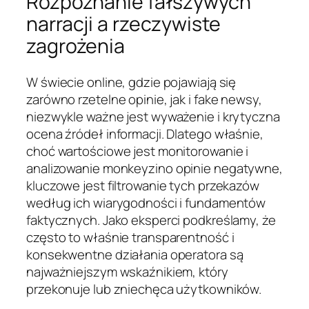
Rozpoznanie fałszywych
narracji a rzeczywiste
zagrożenia
W świecie online, gdzie pojawiają się
zarówno rzetelne opinie, jak i fake newsy,
niezwykle ważne jest wyważenie i krytyczna
ocena źródeł informacji. Dlatego właśnie,
choć wartościowe jest monitorowanie i
analizowanie
monkeyzino opinie negatywne
,
kluczowe jest filtrowanie tych przekazów
według ich wiarygodności i fundamentów
faktycznych. Jako eksperci podkreślamy, że
często to właśnie transparentność i
konsekwentne działania operatora są
najważniejszym wskaźnikiem, który
przekonuje lub zniechęca użytkowników.