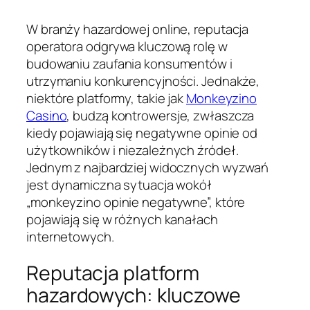
W branży hazardowej online, reputacja
operatora odgrywa kluczową rolę w
budowaniu zaufania konsumentów i
utrzymaniu konkurencyjności. Jednakże,
niektóre platformy, takie jak
Monkeyzino
Casino
, budzą kontrowersje, zwłaszcza
kiedy pojawiają się negatywne opinie od
użytkowników i niezależnych źródeł.
Jednym z najbardziej widocznych wyzwań
jest dynamiczna sytuacja wokół
„monkeyzino opinie negatywne”, które
pojawiają się w różnych kanałach
internetowych.
Reputacja platform
hazardowych: kluczowe