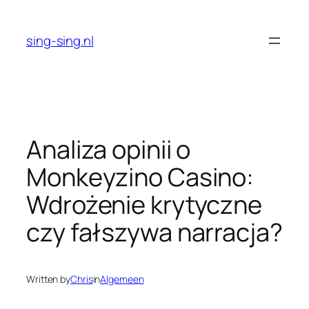
Skip
to
sing-sing.nl
content
Analiza opinii o
Monkeyzino Casino:
Wdrożenie krytyczne
czy fałszywa narracja?
Written by
Chris
in
Algemeen