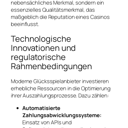
nebensächliches Merkmal, sondern ein
essenzielles Qualitätsmerkmal, das
maßgeblich die Reputation eines Casinos
beeinflusst.
Technologische
Innovationen und
regulatorische
Rahmenbedingungen
Moderne Glücksspielanbieter investieren
erhebliche Ressourcen in die Optimierung
ihrer Auszahlungsprozesse. Dazu zählen:
Automatisierte
Zahlungsabwicklungssysteme:
Einsatz von APIs und