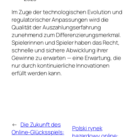
Im Zuge der technologischen Evolution und
regulatorischer Anpassungen wird die
Qualität der Auszahlungserfahrung
zunehmend zum Differenzierungsmerkmal.
Spielerinnen und Spieler haben das Recht,
schnelle und sichere Abwicklung ihrer
Gewinne zu erwarten — eine Erwartung, die
nur durch kontinuierliche Innovationen
erfüllt werden kann.
←
Die Zukunft des
Polski rynek
Online-Glücksspiels:
hazardowy online: