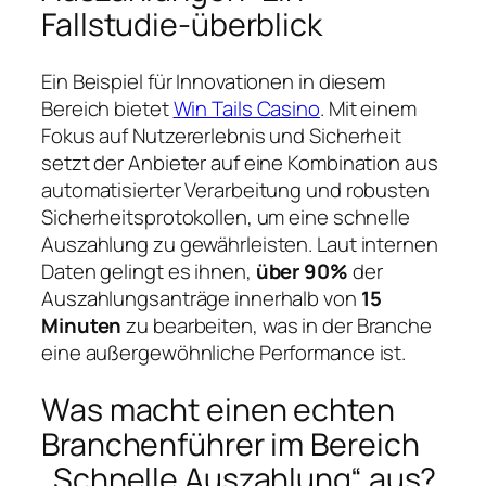
Fallstudie-überblick
Ein Beispiel für Innovationen in diesem
Bereich bietet
Win Tails Casino
. Mit einem
Fokus auf Nutzererlebnis und Sicherheit
setzt der Anbieter auf eine Kombination aus
automatisierter Verarbeitung und robusten
Sicherheitsprotokollen, um eine schnelle
Auszahlung zu gewährleisten. Laut internen
Daten gelingt es ihnen,
über 90%
der
Auszahlungsanträge innerhalb von
15
Minuten
zu bearbeiten, was in der Branche
eine außergewöhnliche Performance ist.
Was macht einen echten
Branchenführer im Bereich
„Schnelle Auszahlung“ aus?