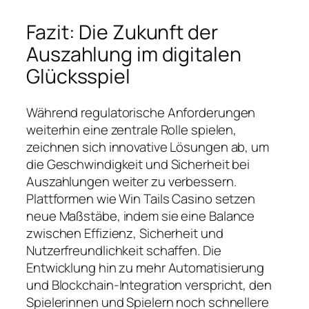
Fazit: Die Zukunft der
Auszahlung im digitalen
Glücksspiel
Während regulatorische Anforderungen
weiterhin eine zentrale Rolle spielen,
zeichnen sich innovative Lösungen ab, um
die Geschwindigkeit und Sicherheit bei
Auszahlungen weiter zu verbessern.
Plattformen wie Win Tails Casino setzen
neue Maßstäbe, indem sie eine Balance
zwischen Effizienz, Sicherheit und
Nutzerfreundlichkeit schaffen. Die
Entwicklung hin zu mehr Automatisierung
und Blockchain-Integration verspricht, den
Spielerinnen und Spielern noch schnellere