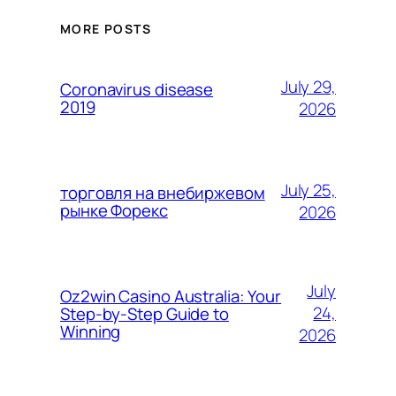
MORE POSTS
July 29,
Coronavirus disease
2019
2026
July 25,
торговля на внебиржевом
рынке Форекс
2026
July
Oz2win Casino Australia: Your
24,
Step-by-Step Guide to
Winning
2026