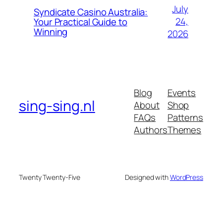
July
Syndicate Casino Australia:
24,
Your Practical Guide to
Winning
2026
Blog
Events
sing-sing.nl
About
Shop
FAQs
Patterns
Authors
Themes
Twenty Twenty-Five
Designed with
WordPress