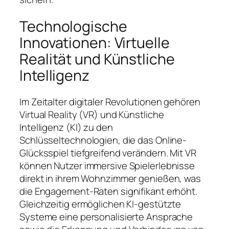
Technologische
Innovationen: Virtuelle
Realität und Künstliche
Intelligenz
Im Zeitalter digitaler Revolutionen gehören
Virtual Reality (VR) und Künstliche
Intelligenz (KI) zu den
Schlüsseltechnologien, die das Online-
Glücksspiel tiefgreifend verändern. Mit VR
können Nutzer immersive Spielerlebnisse
direkt in ihrem Wohnzimmer genießen, was
die Engagement-Raten signifikant erhöht.
Gleichzeitig ermöglichen KI-gestützte
Systeme eine personalisierte Ansprache