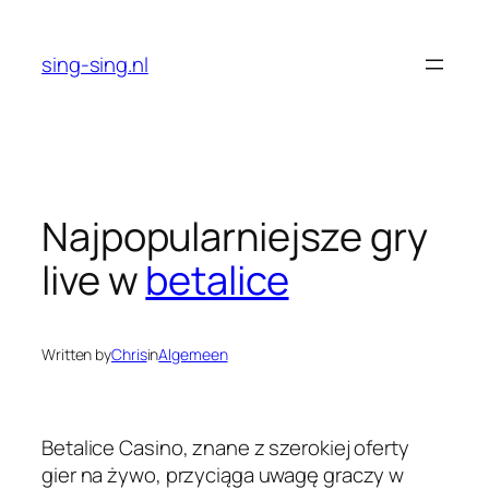
Skip
to
sing-sing.nl
content
Najpopularniejsze gry
live w
betalice
Written by
Chris
in
Algemeen
Betalice Casino, znane z szerokiej oferty
gier na żywo, przyciąga uwagę graczy w