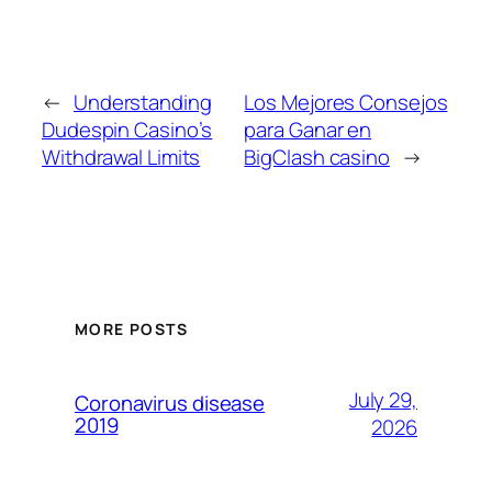
←
Understanding
Los Mejores Consejos
Dudespin Casino’s
para Ganar en
Withdrawal Limits
BigClash casino
→
MORE POSTS
July 29,
Coronavirus disease
2019
2026