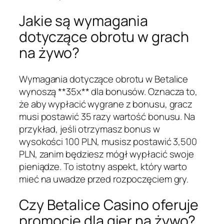
Jakie są wymagania
dotyczące obrotu w grach
na żywo?
Wymagania dotyczące obrotu w Betalice
wynoszą **35x** dla bonusów. Oznacza to,
że aby wypłacić wygrane z bonusu, gracz
musi postawić 35 razy wartość bonusu. Na
przykład, jeśli otrzymasz bonus w
wysokości 100 PLN, musisz postawić 3,500
PLN, zanim będziesz mógł wypłacić swoje
pieniądze. To istotny aspekt, który warto
mieć na uwadze przed rozpoczęciem gry.
Czy Betalice Casino oferuje
promocje dla gier na żywo?