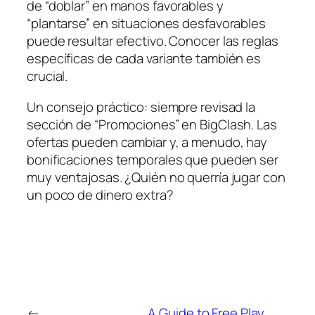
de “doblar” en manos favorables y
“plantarse” en situaciones desfavorables
puede resultar efectivo. Conocer las reglas
específicas de cada variante también es
crucial.
Un consejo práctico: siempre revisad la
sección de “Promociones” en BigClash. Las
ofertas pueden cambiar y, a menudo, hay
bonificaciones temporales que pueden ser
muy ventajosas. ¿Quién no querría jugar con
un poco de dinero extra?
←
A Guide to Free Play