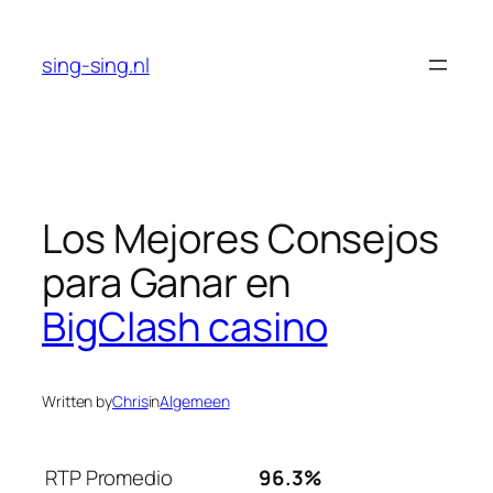
Skip
to
sing-sing.nl
content
Los Mejores Consejos
para Ganar en
BigClash casino
Written by
Chris
in
Algemeen
RTP Promedio
96.3%