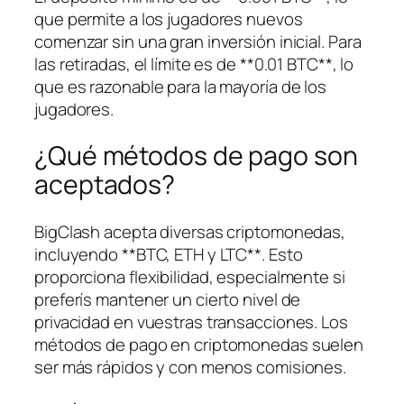
que permite a los jugadores nuevos
comenzar sin una gran inversión inicial. Para
las retiradas, el límite es de **0.01 BTC**, lo
que es razonable para la mayoría de los
jugadores.
¿Qué métodos de pago son
aceptados?
BigClash acepta diversas criptomonedas,
incluyendo **BTC, ETH y LTC**. Esto
proporciona flexibilidad, especialmente si
preferís mantener un cierto nivel de
privacidad en vuestras transacciones. Los
métodos de pago en criptomonedas suelen
ser más rápidos y con menos comisiones.