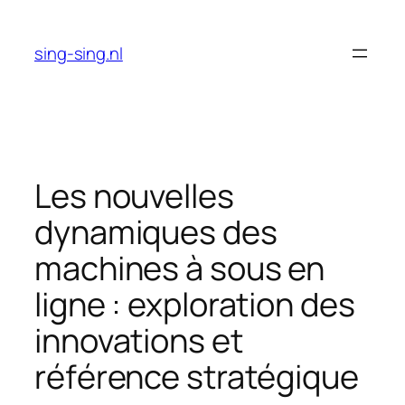
Skip
to
sing-sing.nl
content
Les nouvelles
dynamiques des
machines à sous en
ligne : exploration des
innovations et
référence stratégique