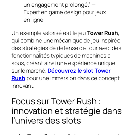
un engagement prolongé.” —
Expert en game design pour jeux
en ligne
Un exemple valorisé est le jeu
Tower Rush
,
qui combine une mécanique de jeu inspirée
des stratégies de défense de tour avec des
fonctionnalités typiques de machines à
sous, créant ainsi une expérience unique
sur le marché.
Découvrez le slot Tower
Rush
pour une immersion dans ce concept
innovant.
Focus sur
Tower Rush
:
innovation et stratégie dans
l’univers des slots