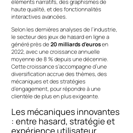
éléments narratifs, des graphismes de
haute qualité, et des fonctionnalités
interactives avancées.
Selon les dernières analyses de l’industrie,
le secteur des jeux de hasard en ligne a
généré près de
20 milliards d’euros
en
2022, avec une croissance annuelle
moyenne de 8 % depuis une décennie.
Cette croissance s’accompagne d’une
diversification accrue des thèmes, des
mécaniques et des stratégies
d’engagement, pour répondre à une
clientèle de plus en plus exigeante.
Les mécaniques innovantes
: entre hasard, stratégie et
expérience utilisateur