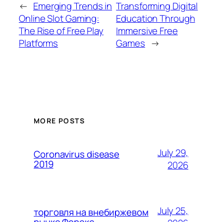
←
Emerging Trends in
Transforming Digital
Online Slot Gaming:
Education Through
The Rise of Free Play
Immersive Free
Platforms
Games
→
MORE POSTS
July 29,
Coronavirus disease
2019
2026
July 25,
торговля на внебиржевом
рынке Форекс