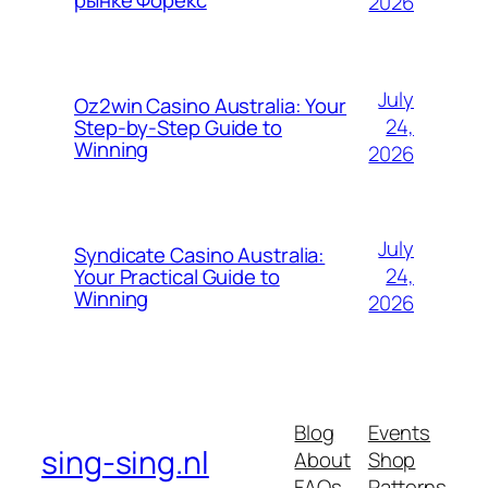
2026
July
Oz2win Casino Australia: Your
24,
Step-by-Step Guide to
Winning
2026
July
Syndicate Casino Australia:
24,
Your Practical Guide to
Winning
2026
Blog
Events
sing-sing.nl
About
Shop
FAQs
Patterns