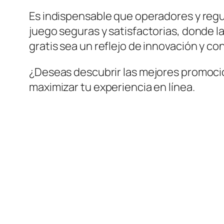
Es indispensable que operadores y regu
juego seguras y satisfactorias, donde l
gratis sea un reflejo de innovación y co
¿Deseas descubrir las mejores promoci
maximizar tu experiencia en línea.