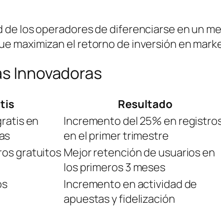
de los operadores de diferenciarse en un me
 maximizan el retorno de inversión en market
as Innovadoras
tis
Resultado
gratis en
Incremento del 25% en registro
as
en el primer trimestre
ros gratuitos
Mejor retención de usuarios en
los primeros 3 meses
os
Incremento en actividad de
apuestas y fidelización