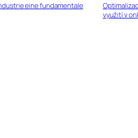
industrie eine fundamentale
Optimaliza
využití v o