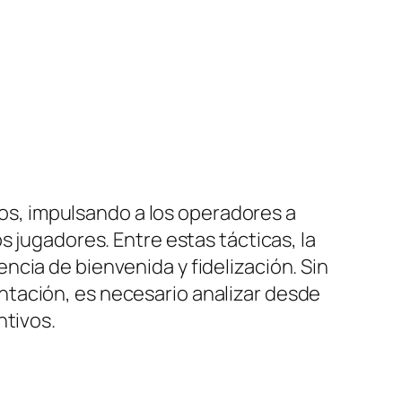
años, impulsando a los operadores a
s jugadores. Entre estas tácticas, la
ncia de bienvenida y fidelización. Sin
tación, es necesario analizar desde
ntivos.