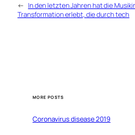
←
In den letzten Jahren hat die Musik
Transformation erlebt, die durch tech
MORE POSTS
Coronavirus disease 2019