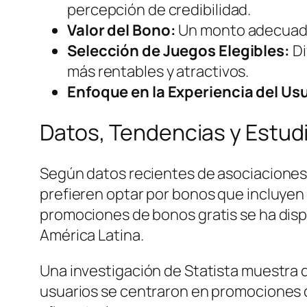
percepción de credibilidad.
Valor del Bono:
Un monto adecuado 
Selección de Juegos Elegibles:
Di
más rentables y atractivos.
Enfoque en la Experiencia del Us
Datos, Tendencias y Estudi
Según datos recientes de asociaciones 
prefieren optar por bonos que incluyen g
promociones de bonos gratis se ha dis
América Latina.
Una investigación de Statista muestra 
usuarios se centraron en promociones d