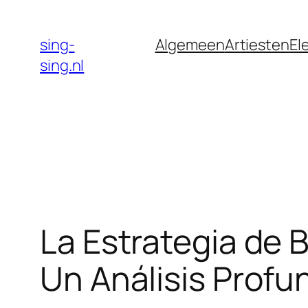
Skip
to
sing-
Algemeen
Artiesten
El
content
sing.nl
La Estrategia de 
Un Análisis Profu