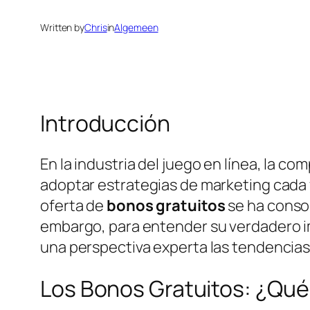
Written by
Chris
in
Algemeen
Introducción
En la industria del juego en línea, la c
adoptar estrategias de marketing cada v
oferta de
bonos gratuitos
se ha consol
embargo, para entender su verdadero im
una perspectiva experta las tendencias,
Los Bonos Gratuitos: ¿Qu