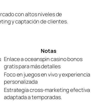
rcado con altos niveles de
ing y captación de clientes.
Notas
s
Enlace a oceanspin casino bonos
gratis para más detalles
Foco en juegos en vivo y experiencia
personalizada
Estrategia cross-marketing efectiva
adaptada a temporadas.