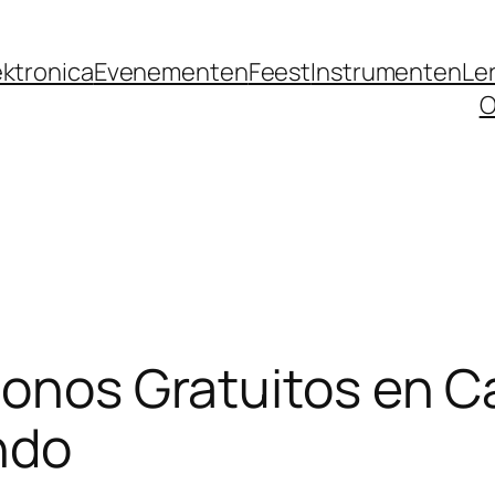
ektronica
Evenementen
Feest
Instrumenten
Le
O
Bonos Gratuitos en C
ndo