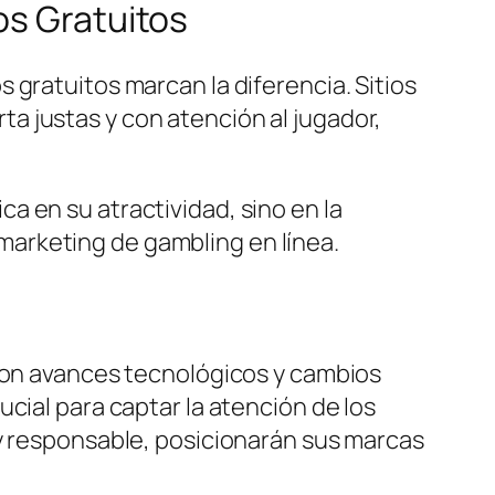
os Gratuitos
 gratuitos marcan la diferencia. Sitios
a justas y con atención al jugador,
ca en su atractividad, sino en la
marketing de gambling en línea.
 con avances tecnológicos y cambios
cial para captar la atención de los
 y responsable, posicionarán sus marcas