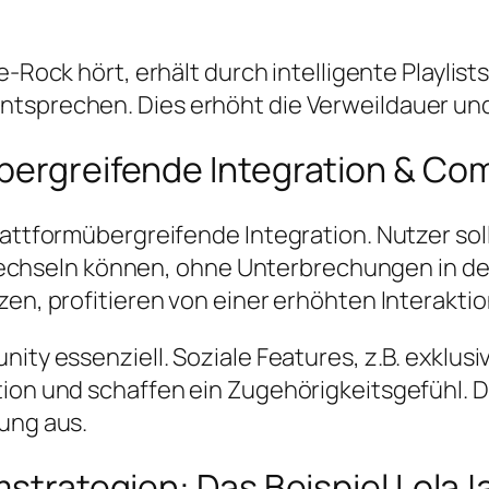
e-Rock hört, erhält durch intelligente Playlis
ntsprechen. Dies erhöht die Verweildauer und
übergreifende Integration & Co
Plattformübergreifende Integration. Nutzer so
hseln können, ohne Unterbrechungen in der
zen, profitieren von einer erhöhten Interaktio
unity essenziell. Soziale Features, z.B. exk
tion und schaffen ein Zugehörigkeitsgefühl. 
dung aus.
mstrategien: Das Beispiel LolaJ