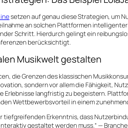
line
setzen auf genau diese Strategien, um N
Teilnahme an solchen Plattformen intelligente
er Schritt. Hierdurch gelingt ein reibungslo
äferenzen berücksichtigt.
talen Musikwelt gestalten
ncen, die Grenzen des klassischen Musikkonsu
novation, sondern vor allem die Fähigkeit, Nu
e Erlebnisse langfristig zu begeistern. Plattf
enden Wettbewerbsvorteil in einem zunehmen
der tiefgreifenden Erkenntnis, dass Nutzerbin
d interaktiv gestaltet werden muss.“ — Branch