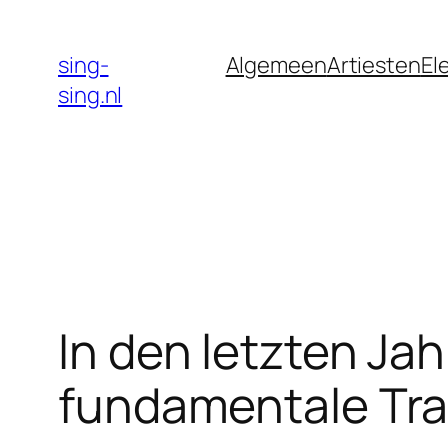
Skip
to
sing-
Algemeen
Artiesten
El
content
sing.nl
In den letzten Jah
fundamentale Tran