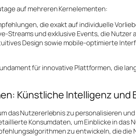
zutage auf mehreren Kernelementen:
pfehlungen, die exakt auf individuelle Vorlie
ve-Streams und exklusive Events, die Nutzer ak
tuitives Design sowie mobile-optimierte Interf
dament für innovative Plattformen, die lang
n: Künstliche Intelligenz und 
 um das Nutzererlebnis zu personalisieren u
etaillierte Konsumdaten, um Einblicke in das
fehlungsalgorithmen zu entwickeln, die die N