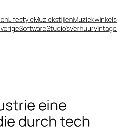
ren
Lifestyle
Muziekstijlen
Muziekwinkels
verige
Software
Studio’s
Verhuur
Vintage
ustrie eine
die durch tech