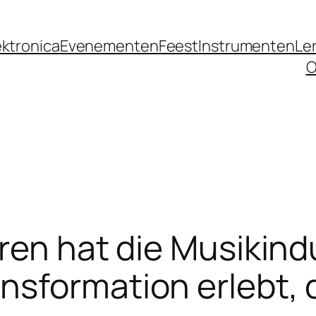
ektronica
Evenementen
Feest
Instrumenten
Le
O
ren hat die Musikind
sformation erlebt, 