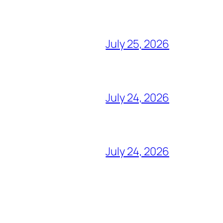
July 25, 2026
July 24, 2026
July 24, 2026