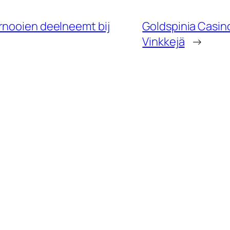
rnooien deelneemt bij
Goldspinia Casin
Vinkkejä
→