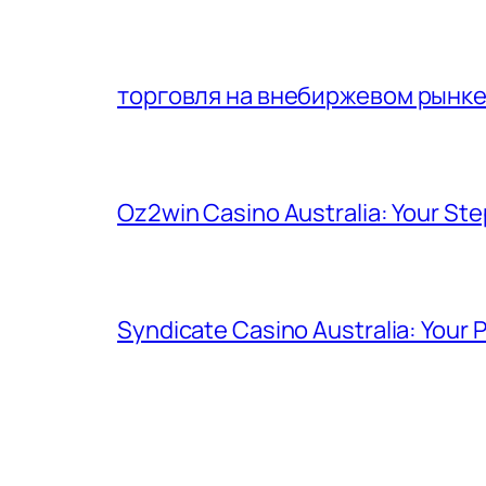
торговля на внебиржевом рынк
Oz2win Casino Australia: Your St
Syndicate Casino Australia: Your 