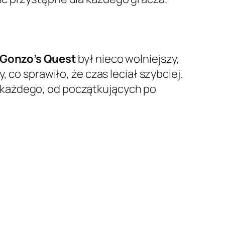
Gonzo’s Quest
był nieco wolniejszy,
 co sprawiło, że czas leciał szybciej.
 każdego, od początkujących po