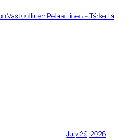
on Vastuullinen Pelaaminen – Tärkeitä
July 29, 2026