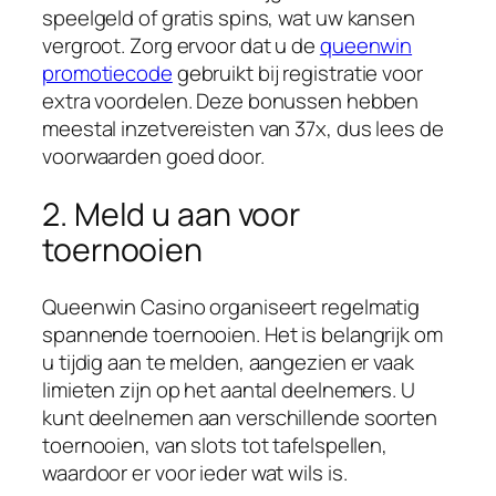
speelgeld of gratis spins, wat uw kansen
vergroot. Zorg ervoor dat u de
queenwin
promotiecode
gebruikt bij registratie voor
extra voordelen. Deze bonussen hebben
meestal inzetvereisten van 37x, dus lees de
voorwaarden goed door.
2. Meld u aan voor
toernooien
Queenwin Casino organiseert regelmatig
spannende toernooien. Het is belangrijk om
u tijdig aan te melden, aangezien er vaak
limieten zijn op het aantal deelnemers. U
kunt deelnemen aan verschillende soorten
toernooien, van slots tot tafelspellen,
waardoor er voor ieder wat wils is.