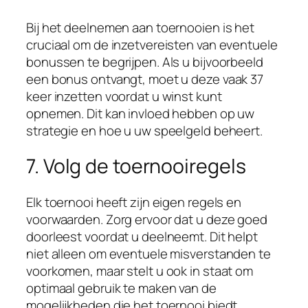
Bij het deelnemen aan toernooien is het
cruciaal om de inzetvereisten van eventuele
bonussen te begrijpen. Als u bijvoorbeeld
een bonus ontvangt, moet u deze vaak 37
keer inzetten voordat u winst kunt
opnemen. Dit kan invloed hebben op uw
strategie en hoe u uw speelgeld beheert.
7. Volg de toernooiregels
Elk toernooi heeft zijn eigen regels en
voorwaarden. Zorg ervoor dat u deze goed
doorleest voordat u deelneemt. Dit helpt
niet alleen om eventuele misverstanden te
voorkomen, maar stelt u ook in staat om
optimaal gebruik te maken van de
mogelijkheden die het toernooi biedt.