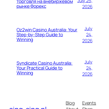
July 25,
торговля на внебиржевом
рынке Форекс
2026
July
Oz2win Casino Australia: Your
24,
Step-by-Step Guide to
Winning
2026
July
Syndicate Casino Australia:
24,
Your Practical Guide to
Winning
2026
Blog
Events
About
Shop