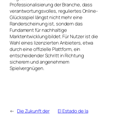
Professionalisierung der Branche, dass
verantwortungsvolles, reguliertes Online-
Glücksspiel längst nicht mehr eine
Randerscheinung ist, sondern das
Fundament für nachhaltige
Marktentwicklung bildet. Für Nutzer ist die
Wahl eines lizenzierten Anbieters, etwa
durch eine offizielle Plattform, ein
entscheidender Schritt in Richtung
sicherem und angenehmem
Spielvergnügen.
←
Die Zukunft der
El Estado de la