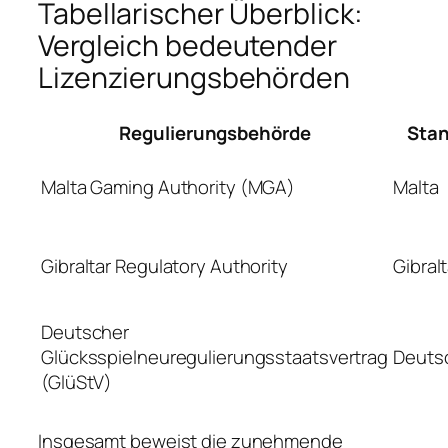
Tabellarischer Überblick:
Vergleich bedeutender
Lizenzierungsbehörden
Regulierungsbehörde
Stan
Malta Gaming Authority (MGA)
Malta
Gibraltar Regulatory Authority
Gibralt
Deutscher
Glücksspielneuregulierungsstaatsvertrag
Deuts
(GlüStV)
Insgesamt beweist die zunehmende