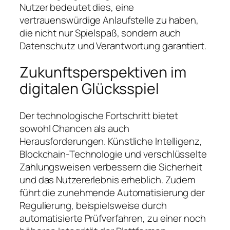
Nutzer bedeutet dies, eine
vertrauenswürdige Anlaufstelle zu haben,
die nicht nur Spielspaß, sondern auch
Datenschutz und Verantwortung garantiert.
Zukunftsperspektiven im
digitalen Glücksspiel
Der technologische Fortschritt bietet
sowohl Chancen als auch
Herausforderungen. Künstliche Intelligenz,
Blockchain-Technologie und verschlüsselte
Zahlungsweisen verbessern die Sicherheit
und das Nutzererlebnis erheblich. Zudem
führt die zunehmende Automatisierung der
Regulierung, beispielsweise durch
automatisierte Prüfverfahren, zu einer noch