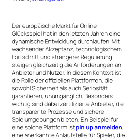
Der europäische Markt für Online-
Glücksspiel hat in den letzten Jahren eine
dynamische Entwicklung durchlaufen. Mit
wachsender Akzeptanz, technologischem
Fortschritt und strengerer Regulierung
steigen gleichzeitig die Anforderungen an
Anbieter und Nutzer. In diesem Kontext ist
die Rolle der offiziellen Plattformen, die
sowohl Sicherheit als auch Seriosität
garantieren, unumgänglich. Besonders
wichtig sind dabei zertifizierte Anbieter, die
transparente Prozesse und sichere
Spielumgebungen bieten. Ein Beispiel für
eine solche Plattform ist
pin up anmelden
,
eine anerkannte Anlaufstelle für Spieler, die