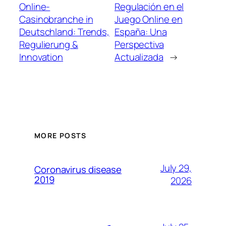
Online-
Regulación en el
Casinobranche in
Juego Online en
Deutschland: Trends,
España: Una
Regulierung &
Perspectiva
Innovation
Actualizada
→
MORE POSTS
July 29,
Coronavirus disease
2019
2026