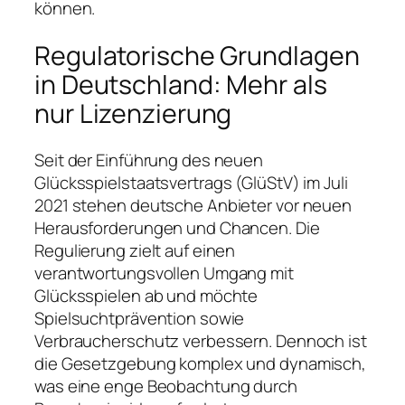
können.
Regulatorische Grundlagen
in Deutschland: Mehr als
nur Lizenzierung
Seit der Einführung des neuen
Glücksspielstaatsvertrags (GlüStV) im Juli
2021 stehen deutsche Anbieter vor neuen
Herausforderungen und Chancen. Die
Regulierung zielt auf einen
verantwortungsvollen Umgang mit
Glücksspielen ab und möchte
Spielsuchtprävention sowie
Verbraucherschutz verbessern. Dennoch ist
die Gesetzgebung komplex und dynamisch,
was eine enge Beobachtung durch