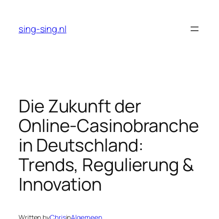
Skip
to
sing-sing.nl
content
Die Zukunft der
Online-Casinobranche
in Deutschland:
Trends, Regulierung &
Innovation
Written by
Chris
in
Algemeen