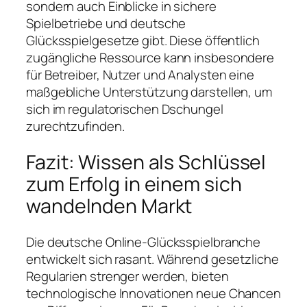
sondern auch Einblicke in sichere
Spielbetriebe und deutsche
Glücksspielgesetze gibt. Diese öffentlich
zugängliche Ressource kann insbesondere
für Betreiber, Nutzer und Analysten eine
maßgebliche Unterstützung darstellen, um
sich im regulatorischen Dschungel
zurechtzufinden.
Fazit: Wissen als Schlüssel
zum Erfolg in einem sich
wandelnden Markt
Die deutsche Online-Glücksspielbranche
entwickelt sich rasant. Während gesetzliche
Regularien strenger werden, bieten
technologische Innovationen neue Chancen