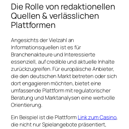
Die Rolle von redaktionellen
Quellen & verlässlichen
Plattformen
Angesichts der Vielzahl an
Informationsquellen ist es für
Branchenakteure und Interessierte
essenziell, auf credible und aktuelle Inhalte
zurückzugreifen. Für europäische Anbieter,
die den deutschen Markt betreten oder sich
dort engagieren möchten, bietet eine
umfassende Plattform mit regulatorischer
Beratung und Marktanalysen eine wertvolle
Orientierung.
Ein Beispiel ist die Plattform
Link zum Casino
,
die nicht nur Spielangebote präsentiert,