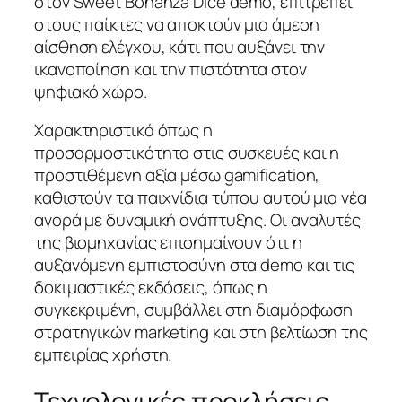
στον Sweet Bonanza Dice demo, επιτρέπει
στους παίκτες να αποκτούν μια άμεση
αίσθηση ελέγχου, κάτι που αυξάνει την
ικανοποίηση και την πιστότητα στον
ψηφιακό χώρο.
Χαρακτηριστικά όπως η
προσαρμοστικότητα στις συσκευές και η
προστιθέμενη αξία μέσω gamification,
καθιστούν τα παιχνίδια τύπου αυτού μια νέα
αγορά με δυναμική ανάπτυξης. Οι αναλυτές
της βιομηχανίας επισημαίνουν ότι η
αυξανόμενη εμπιστοσύνη στα demo και τις
δοκιμαστικές εκδόσεις, όπως η
συγκεκριμένη, συμβάλλει στη διαμόρφωση
στρατηγικών marketing και στη βελτίωση της
εμπειρίας χρήστη.
Τεχνολογικές προκλήσεις