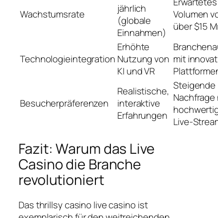
Erwartetes
jährlich
Wachstumsrate
Volumen v
(globale
über $15 M
Einnahmen)
Erhöhte
Branchena
Technologieintegration
Nutzung von
mit innova
KI und VR
Plattforme
Steigende
Realistische,
Nachfrage
Besucherpräferenzen
interaktive
hochwerti
Erfahrungen
Live-Strea
Fazit: Warum das Live
Casino die Branche
revolutioniert
Das thrillsy casino live casino ist
exemplarisch für den weitreichenden