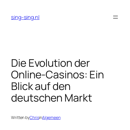
Skip
to
sing-sing.nl
content
Die Evolution der
Online-Casinos: Ein
Blick auf den
deutschen Markt
Written by
Chris
in
Algemeen