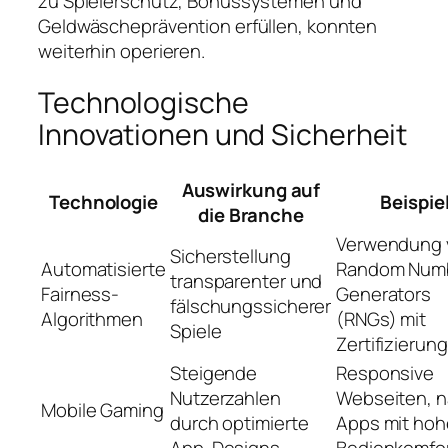
zu Spielerschutz, Bonussystemen und
Geldwäscheprävention erfüllen, konnten
weiterhin operieren.
Technologische
Innovationen und Sicherheit
Auswirkung auf
Technologie
Beispie
die Branche
Verwendung 
Sicherstellung
Automatisierte
Random Num
transparenter und
Fairness-
Generators
fälschungssicherer
Algorithmen
(RNGs) mit
Spiele
Zertifizierun
Steigende
Responsive
Nutzerzahlen
Webseiten, n
Mobile Gaming
durch optimierte
Apps mit hoh