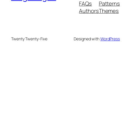
FAQs
Patterns
Authors
Themes
Twenty Twenty-Five
Designed with
WordPress