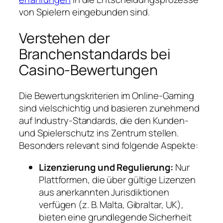
von Spielern eingebunden sind.
Verstehen der
Branchenstandards bei
Casino-Bewertungen
Die Bewertungskriterien im Online-Gaming
sind vielschichtig und basieren zunehmend
auf Industry-Standards, die den Kunden-
und Spielerschutz ins Zentrum stellen.
Besonders relevant sind folgende Aspekte:
Lizenzierung und Regulierung:
Nur
Plattformen, die über gültige Lizenzen
aus anerkannten Jurisdiktionen
verfügen (z. B. Malta, Gibraltar, UK),
bieten eine grundlegende Sicherheit