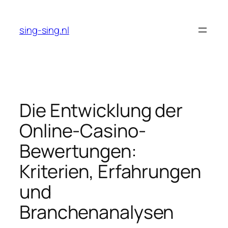
Skip
to
sing-sing.nl
content
Die Entwicklung der
Online-Casino-
Bewertungen:
Kriterien, Erfahrungen
und
Branchenanalysen