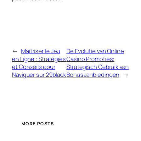
←
Maîtriser le Jeu
De Evolutie van Online
en Ligne : Stratégies
Casino Promoties:
et Conseils pour
Strategisch Gebruik van
Naviguer sur 29black
Bonusaanbiedingen
→
MORE POSTS