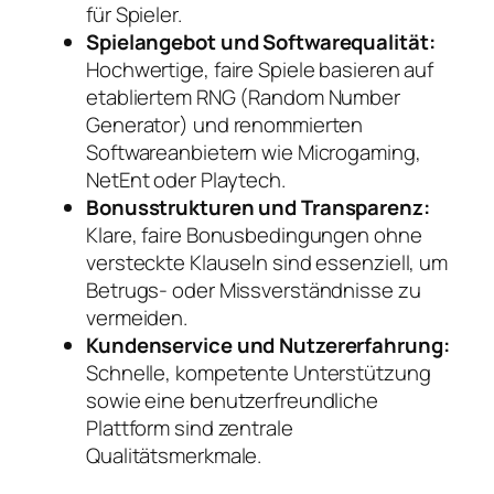
für Spieler.
Spielangebot und Softwarequalität:
Hochwertige, faire Spiele basieren auf
etabliertem RNG (Random Number
Generator) und renommierten
Softwareanbietern wie Microgaming,
NetEnt oder Playtech.
Bonusstrukturen und Transparenz:
Klare, faire Bonusbedingungen ohne
versteckte Klauseln sind essenziell, um
Betrugs- oder Missverständnisse zu
vermeiden.
Kundenservice und Nutzererfahrung:
Schnelle, kompetente Unterstützung
sowie eine benutzerfreundliche
Plattform sind zentrale
Qualitätsmerkmale.