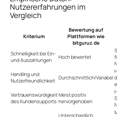
Nutzererfahrungen im
Vergleich
Bewertung auf
Kriterium
Plattformen wie
bitguruz.de
S
Schnelligkeit bei Ein-
Hoch bewertet
f
und Auszahlungen
N
H
Handling und
Durchschnittlich/Variabel
d
Nutzerfreundlichkeit
e
H
Vertrauenswürdigkeit
Meist positiv
S
des Kundensupports
hervorgehoben
N
M
Unterschiedlich,