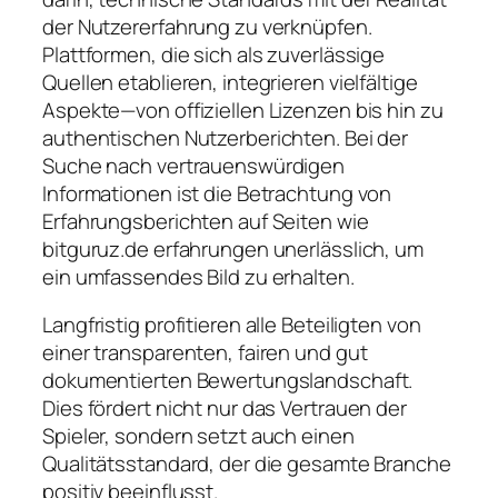
der Nutzererfahrung zu verknüpfen.
Plattformen, die sich als zuverlässige
Quellen etablieren, integrieren vielfältige
Aspekte—von offiziellen Lizenzen bis hin zu
authentischen Nutzerberichten. Bei der
Suche nach vertrauenswürdigen
Informationen ist die Betrachtung von
Erfahrungsberichten auf Seiten wie
bitguruz.de erfahrungen unerlässlich, um
ein umfassendes Bild zu erhalten.
Langfristig profitieren alle Beteiligten von
einer transparenten, fairen und gut
dokumentierten Bewertungslandschaft.
Dies fördert nicht nur das Vertrauen der
Spieler, sondern setzt auch einen
Qualitätsstandard, der die gesamte Branche
positiv beeinflusst.