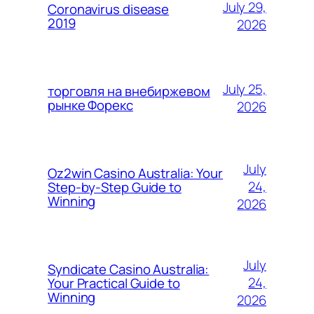
July 29,
Coronavirus disease
2019
2026
July 25,
торговля на внебиржевом
рынке Форекс
2026
July
Oz2win Casino Australia: Your
24,
Step-by-Step Guide to
Winning
2026
July
Syndicate Casino Australia:
24,
Your Practical Guide to
Winning
2026