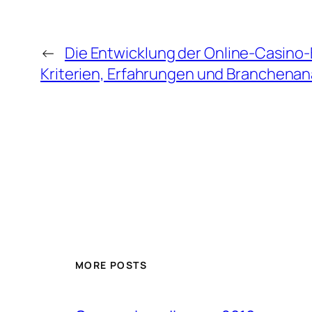
←
Die Entwicklung der Online-Casino
Kriterien, Erfahrungen und Branchenan
MORE POSTS