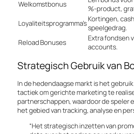
Welkomstbonus
%-product, grat
Kortingen, cas
Loyaliteitsprogramma’s
speelgedrag.
Extra fondsen 
Reload Bonuses
accounts.
Strategisch Gebruik van 
In de hedendaagse markt is het gebruik
tactiek om gerichte marketing te realis
partnerschappen, waardoor de speler een
het gebied van tracking, analyse en per
“Het strategisch inzetten van prom