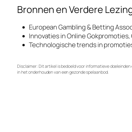
Bronnen en Verdere Lezin
European Gambling & Betting Assoc
Innovaties in Online Gokpromoties,
Technologische trends in promoties
Disclaimer: Dit artikel is bedoeld voor informatieve doeleind
in het onderhouden van een gezonde spelaanbod.