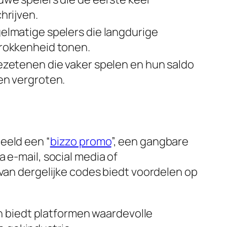
hrijven.
elmatige spelers die langdurige
rokkenheid tonen.
ezetenen die vaker spelen en hun saldo
len vergroten.
eeld een “
bizzo promo
”, een gangbare
 e-mail, social media of
 van dergelijke codes biedt voordelen op
n biedt platformen waardevolle