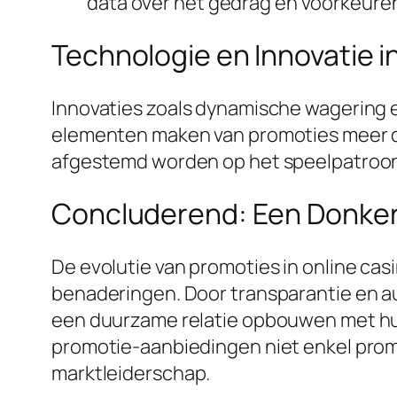
data over het gedrag en voorkeuren
Technologie en Innovatie 
Innovaties zoals dynamische wagering e
elementen maken van promoties meer da
afgestemd worden op het speelpatroon 
Concluderend: Een Donkere
De evolutie van promoties in online ca
benaderingen. Door transparantie en a
een duurzame relatie opbouwen met hun 
promotie-aanbiedingen niet enkel promo
marktleiderschap.