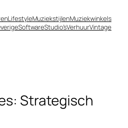
ren
Lifestyle
Muziekstijlen
Muziekwinkels
verige
Software
Studio’s
Verhuur
Vintage
es: Strategisch