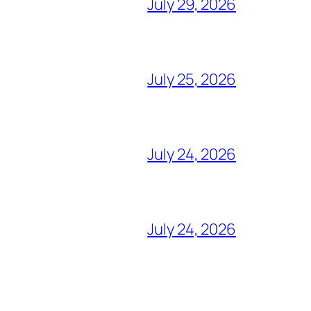
July 29, 2026
July 25, 2026
July 24, 2026
July 24, 2026