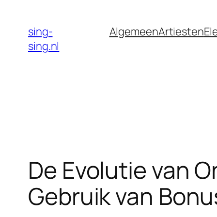
Skip
to
sing-
Algemeen
Artiesten
El
content
sing.nl
De Evolutie van O
Gebruik van Bon