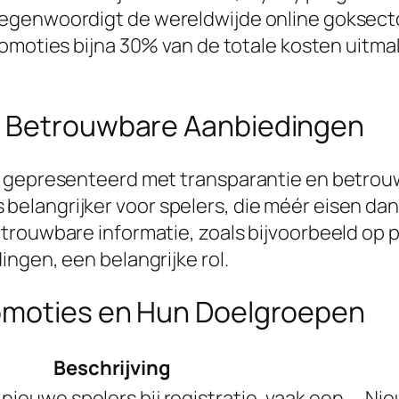
tegenwoordigt de wereldwijde online goksec
romoties bijna 30% van de totale kosten uitm
n Betrouwbare Aanbiedingen
 gepresenteerd met transparantie en betrouwba
langrijker voor spelers, die méér eisen dan 
trouwbare informatie, zoals bijvoorbeeld op
ngen, een belangrijke rol.
romoties en Hun Doelgroepen
Beschrijving
nieuwe spelers bij registratie, vaak een
Nie