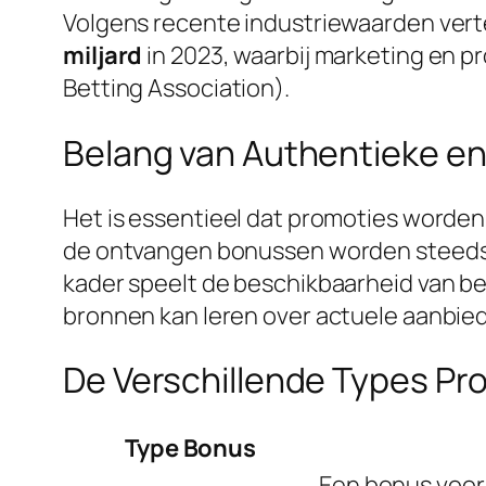
Volgens recente industriewaarden ver
miljard
in 2023, waarbij marketing en p
Betting Association).
Belang van Authentieke e
Het is essentieel dat promoties worden
de ontvangen bonussen worden steeds be
kader speelt de beschikbaarheid van be
bronnen kan leren over actuele aanbiedi
De Verschillende Types P
Type Bonus
Een bonus voor 