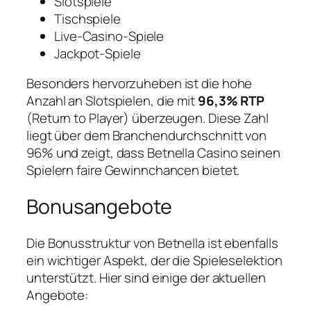
Slotspiele
Tischspiele
Live-Casino-Spiele
Jackpot-Spiele
Besonders hervorzuheben ist die hohe
Anzahl an Slotspielen, die mit
96,3% RTP
(Return to Player) überzeugen. Diese Zahl
liegt über dem Branchendurchschnitt von
96% und zeigt, dass Betnella Casino seinen
Spielern faire Gewinnchancen bietet.
Bonusangebote
Die Bonusstruktur von Betnella ist ebenfalls
ein wichtiger Aspekt, der die Spieleselektion
unterstützt. Hier sind einige der aktuellen
Angebote: