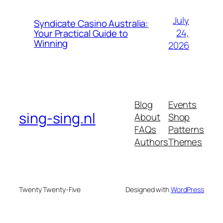
July
Syndicate Casino Australia:
24,
Your Practical Guide to
Winning
2026
Blog
Events
sing-sing.nl
About
Shop
FAQs
Patterns
Authors
Themes
Twenty Twenty-Five
Designed with
WordPress