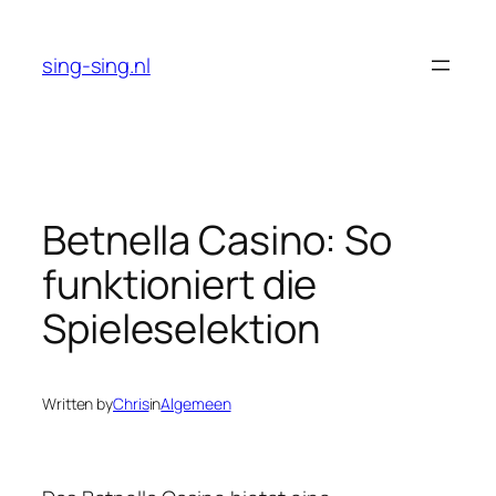
Skip
to
sing-sing.nl
content
Betnella Casino: So
funktioniert die
Spieleselektion
Written by
Chris
in
Algemeen