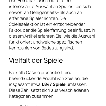
Das Betnella Casino bietet eine
interessante Auswahl an Spielen, die sich
sowohl an Gelegenheits- als auch an
erfahrene Spieler richten. Die
Spieleselektion ist ein entscheidender
Faktor, der die Spielerfahrung beeinflusst. In
diesem Artikel erfahren Sie, wie die Auswahl
funktioniert und welche spezifischen
Kennzahlen von Bedeutung sind.
Vielfalt der Spiele
Betnella Casino präsentiert eine
beeindruckende Anzahl von Spielen, die
insgesamt etwa
1.847 Spiele
umfassen.
Diese Zahl setzt sich aus verschiedenen
Kategorien zusammen: