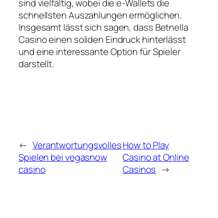
sind vielfältig, wobei die e-Wallets die
schnellsten Auszahlungen ermöglichen.
Insgesamt lässt sich sagen, dass Betnella
Casino einen soliden Eindruck hinterlässt
und eine interessante Option für Spieler
darstellt.
←
Verantwortungsvolles
How to Play
Spielen bei vegasnow
Casino at Online
casino
Casinos
→