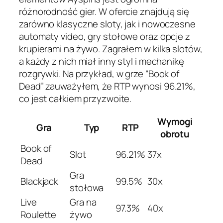
różnorodność gier. W ofercie znajdują się
zarówno klasyczne sloty, jak i nowoczesne
automaty video, gry stołowe oraz opcje z
krupierami na żywo. Zagrałem w kilka slotów,
a każdy z nich miał inny styl i mechanikę
rozgrywki. Na przykład, w grze “Book of
Dead” zauważyłem, że RTP wynosi 96.21%,
co jest całkiem przyzwoite.
Wymogi
Gra
Typ
RTP
obrotu
Book of
Slot
96.21%
37x
Dead
Gra
Blackjack
99.5%
30x
stołowa
Live
Gra na
97.3%
40x
Roulette
żywo