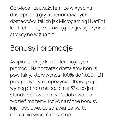
Co więcej, zauważyłem, że w Ayspins
dostępne są gry od renomowanych
dostawców, takich jak Microgaming i NetEnt.
Ich technologie sprawiają, że gry są płynne i
atrakcyjne wizualnie.
Bonusy i promocje
Ayspins oferuje kilka interesujących
promocji. Na początek dostajemy bonus
powitalny, który wynosi 100% do 1,000 PLN
przy pierwszym depozycie. Obowiązuje
wymóg obrotu na poziomie 37x, co jest
standardem w branży. Dodatkowo, co
tydzień możemy liczyć na różne bonusy
lojalnościowe, co sprawia, że warto
regularnie wracać na stronę.