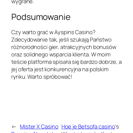
wygrane.
Podsumowanie
Czy warto grać w Ayspins Casino?
Zdecydowanie tak, jeśli szukają Państwo
różnorodności gier, atrakcyjnych bonusów
oraz solidnego wsparcia klienta. W moim
teście platforma spisała się bardzo dobrze, a
jej oferta jest konkurencyjna na polskim
rynku. Warto spróbować!
←
Mister X Casino
Hoe je
Betsofa casino
‘s