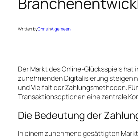
Branchenentwick
Written by
Chris
in
Algemeen
Der Markt des Online-Glücksspiels hat i
zunehmenden Digitalisierung steigen n
und Vielfalt der Zahlungsmethoden. Für 
Transaktionsoptionen eine zentrale Kom
Die Bedeutung der Zahlungs
In einem zunehmend gesättigten Markt 