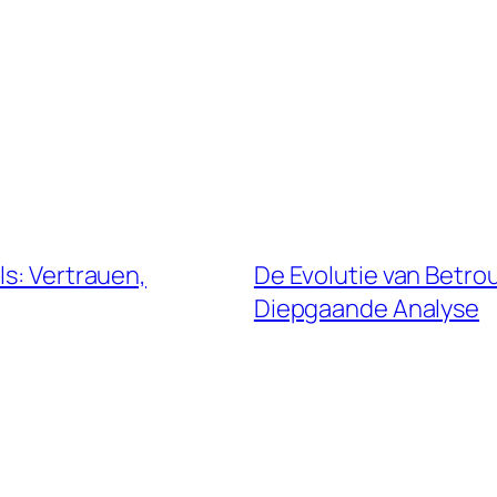
ls: Vertrauen,
De Evolutie van Betro
Diepgaande Analyse