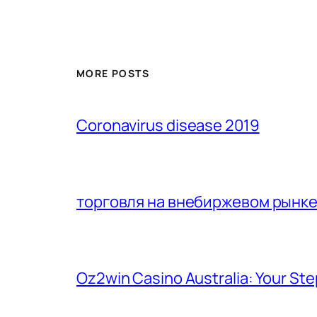
MORE POSTS
Coronavirus disease 2019
торговля на внебиржевом рынк
Oz2win Casino Australia: Your St