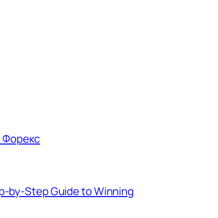
е Форекс
ep-by-Step Guide to Winning