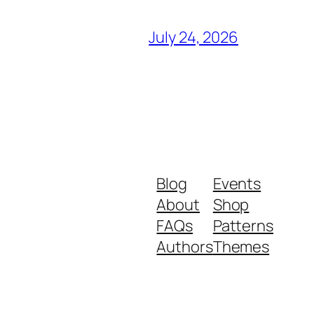
July 24, 2026
Blog
Events
About
Shop
FAQs
Patterns
Authors
Themes