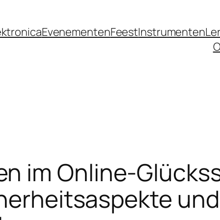
ektronica
Evenementen
Feest
Instrumenten
Le
O
 im Online-Glückss
cherheitsaspekte und