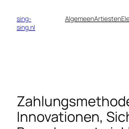
Skip
to
sing-
Algemeen
Artiesten
El
content
sing.nl
Zahlungsmethoden
Innovationen, Si