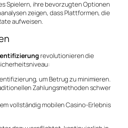
es Spielern, ihre bevorzugten Optionen
nanalysen zeigen, dass Plattformen, die
Rate aufweisen.
len
entifizierung
revolutionieren die
icherheitsniveau:
entifizierung, um Betrug zu minimieren.
traditionellen Zahlungsmethoden schwer
em vollständig mobilen Casino-Erlebnis