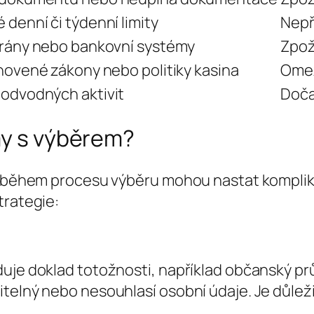
denní či týdenní limity
Nepř
brány nebo bankovní systémy
Zpož
novené zákony nebo politiky kasina
Omez
odvodných aktivit
Doča
my s výběrem?
e během procesu výběru mohou nastat komplikac
trategie:
duje doklad totožnosti, například občanský p
telný nebo nesouhlasí osobní údaje. Je důleži