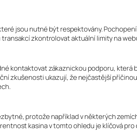
y, které jsou nutné být respektovány. Pochope
transakcí zkontrolovat aktuální limity na web
dné kontaktovat zákaznickou podporu, která 
ční zkušenosti ukazují, že nejčastější příčin
ech.
ezbytné, protože například v některých zem
rentnost kasina v tomto ohledu je klíčová pro