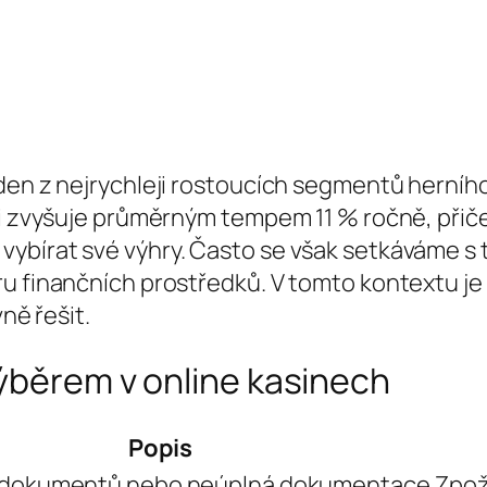
eden z nejrychleji rostoucích segmentů herní
ami zvyšuje průměrným tempem 11 % ročně, př
ybírat své výhry. Často se však setkáváme s 
u finančních prostředků. V tomto kontextu je d
ně řešit.
výběrem v online kasinech
Popis
 dokumentů nebo neúplná dokumentace
Zpož