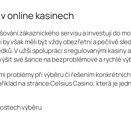
v online kasinech
šování zákaznického servisu a investují do mo
i by však měli být vždy obezřetní a pečlivě sle
dků. V užší spolupráci s regulovanými kasiny a 
výšit své šance na bezproblémové a rychlé výb
mi problémy při výběru či řešením konkrétní
říklad na stránce Celsius Casino, která je jed
nostech výběru