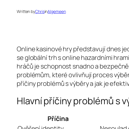
Written by
Chris
in
Algemeen
Online kasinové hry představují dnes j
se globální trh s online hazardními hr
hráčů je schopnost snadno a bezpečně v
problémům, které ovlivňují proces výběr
příčiny problémů s výběry a jak je efektiv
Hlavní příčiny problémů s 
Příčina
Ověření identity
Nesoulad