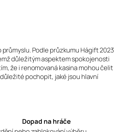
ho průmyslu. Podle průzkumu Hágift 2023
ičemž důležitým aspektem spokojenosti
tím, že i renomovaná kasina mohou čelit
ůležité pochopit, jaké jsou hlavní
Dopad na hráče
dění nebo zablokování výběru