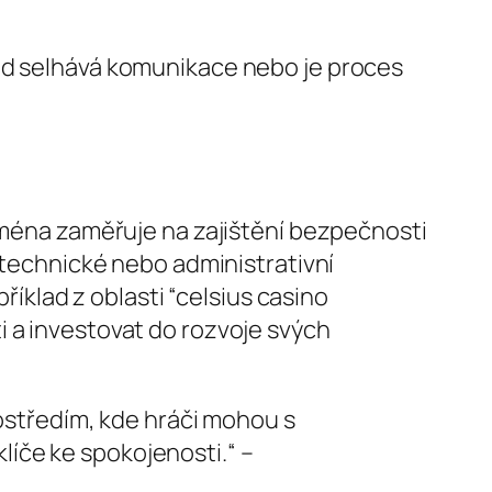
kud selhává komunikace nebo je proces
jména zaměřuje na zajištění bezpečnosti
é technické nebo administrativní
klad z oblasti “celsius casino
i a investovat do rozvoje svých
středím, kde hráči mohou s
líče ke spokojenosti.“ –