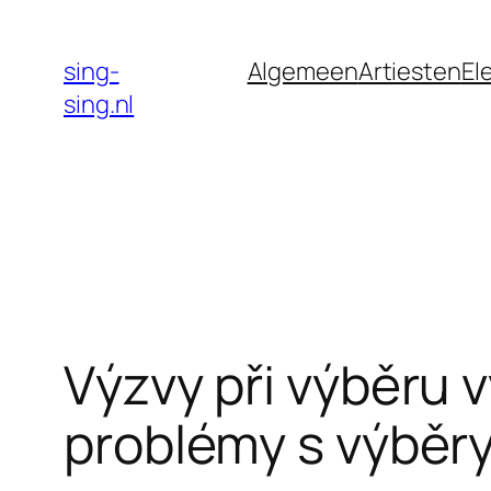
Skip
to
sing-
Algemeen
Artiesten
El
content
sing.nl
Výzvy při výběru v
problémy s výběr