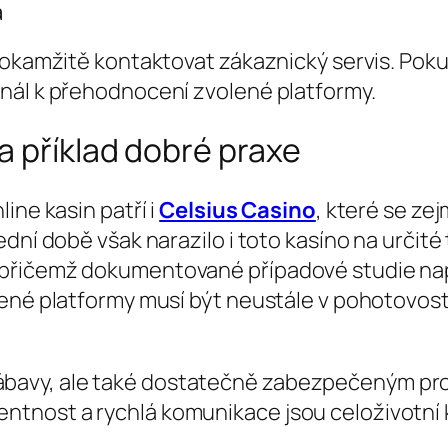
a
a okamžitě kontaktovat zákaznický servis. Po
nál k přehodnocení zvolené platformy.
a příklad dobré praxe
ine kasin patří i
Celsius Casino
, které se ze
ední době však narazilo i toto kasíno na určit
řičemž dokumentované případové studie napří
ené platformy musí být neustále v pohotovost
zábavy, ale také dostatečně zabezpečeným pro
entnost a rychlá komunikace jsou celoživotní k