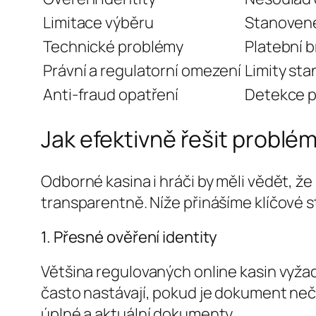
Limitace výběru
Stanovené 
Technické problémy
Platební 
Právní a regulatorní omezení
Limity sta
Anti-fraud opatření
Detekce p
Jak efektivně řešit problé
Odborné kasina i hráči by měli vědět, ž
transparentně. Níže přinášíme klíčové s
1. Přesné ověření identity
Většina regulovaných online kasin vyža
často nastávají, pokud je dokument neči
úplné a aktuální dokumenty.