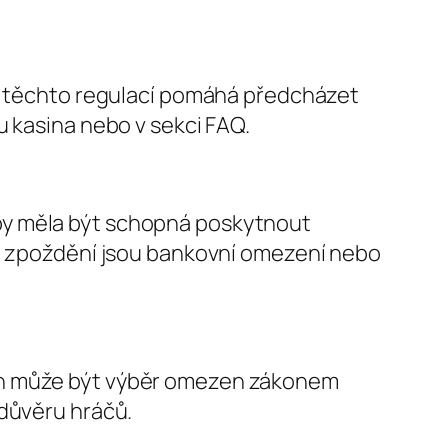
ní těchto regulací pomáhá předcházet
u kasina nebo v sekci FAQ.
by měla být schopná poskytnout
ou zpoždění jsou bankovní omezení nebo
ích může být výběr omezen zákonem
 důvěru hráčů.