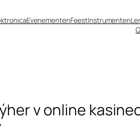
ektronica
Evenementen
Feest
Instrumenten
Le
O
ýher v online kasinec
y