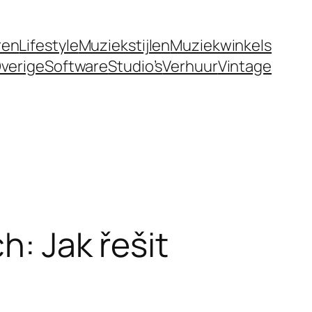
ren
Lifestyle
Muziekstijlen
Muziekwinkels
verige
Software
Studio’s
Verhuur
Vintage
h: Jak řešit