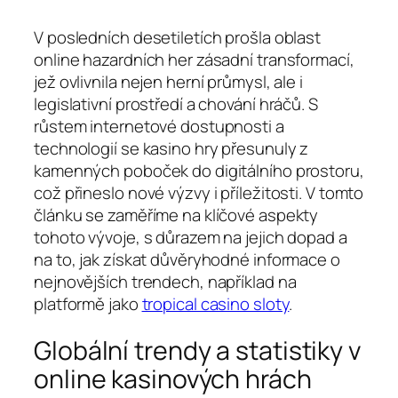
V posledních desetiletích prošla oblast
online hazardních her zásadní transformací,
jež ovlivnila nejen herní průmysl, ale i
legislativní prostředí a chování hráčů. S
růstem internetové dostupnosti a
technologií se kasino hry přesunuly z
kamenných poboček do digitálního prostoru,
což přineslo nové výzvy i příležitosti. V tomto
článku se zaměříme na klíčové aspekty
tohoto vývoje, s důrazem na jejich dopad a
na to, jak získat důvěryhodné informace o
nejnovějších trendech, například na
platformě jako
tropical casino sloty
.
Globální trendy a statistiky v
online kasinových hrách