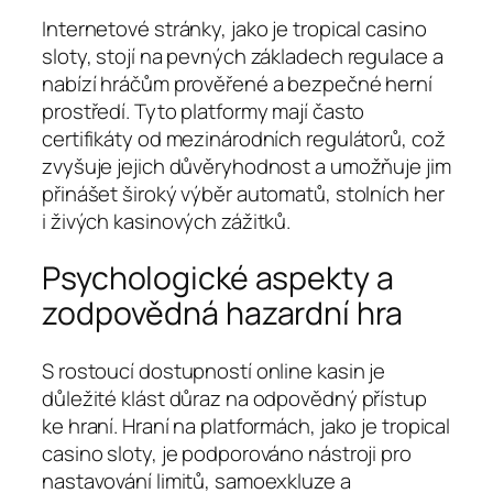
Internetové stránky, jako je tropical casino
sloty, stojí na pevných základech regulace a
nabízí hráčům prověřené a bezpečné herní
prostředí. Tyto platformy mají často
certifikáty od mezinárodních regulátorů, což
zvyšuje jejich důvěryhodnost a umožňuje jim
přinášet široký výběr automatů, stolních her
i živých kasinových zážitků.
Psychologické aspekty a
zodpovědná hazardní hra
S rostoucí dostupností online kasin je
důležité klást důraz na odpovědný přístup
ke hraní. Hraní na platformách, jako je tropical
casino sloty, je podporováno nástroji pro
nastavování limitů, samoexkluze a