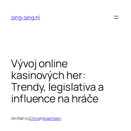
Skip
to
sing-sing.nl
content
Vývoj online
kasinových her:
Trendy, legislativa a
influence na hráče
Written by
Chris
in
Algemeen