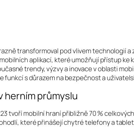
ýrazně transformoval pod vlivem technologií a
 mobilních aplikací, které umožňují přístup k
oučasné trendy, výzvy a inovace v oblasti mobi
race funkcí s důrazem na bezpečnost a uživatel
 v herním průmyslu
23 tvoří mobilní hraní přibližně 70 % celkovýc
ohodlí, které přinášejí chytré telefony a tablety