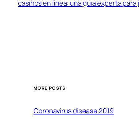
casinos en línea: una guía experta par
MORE POSTS
Coronavirus disease 2019