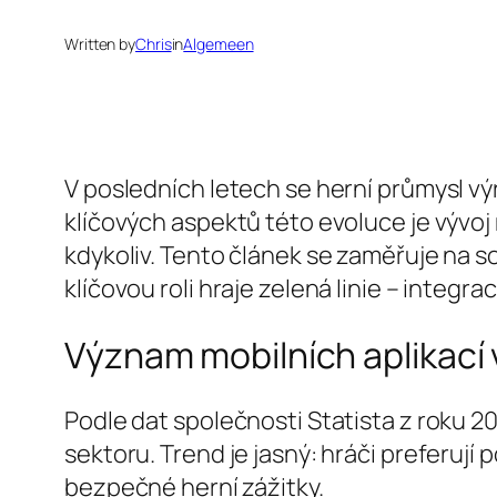
Written by
Chris
in
Algemeen
V posledních letech se herní průmysl v
klíčových aspektů této evoluce je vývoj
kdykoliv. Tento článek se zaměřuje na s
klíčovou roli hraje zelená linie – integ
Význam mobilních aplikací
Podle dat společnosti Statista z roku 20
sektoru. Trend je jasný: hráči preferují p
bezpečné herní zážitky.