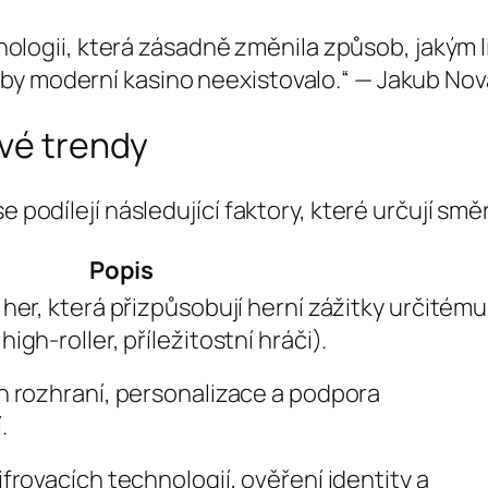
ologii, která zásadně změnila způsob, jakým l
h by moderní kasino neexistovalo.“ — Jakub Nov
ové trendy
 podílejí následující faktory, které určují směr
Popis
her, která přizpůsobují herní zážitky určitému
gh-roller, příležitostní hráči).
h rozhraní, personalizace a podpora
.
frovacích technologií, ověření identity a