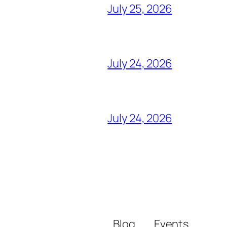
July 25, 2026
July 24, 2026
July 24, 2026
Blog
Events