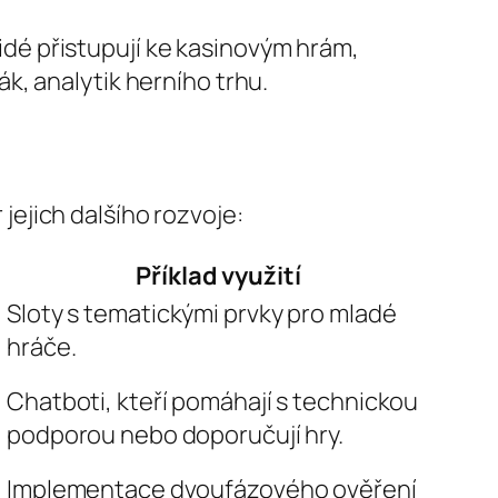
idé přistupují ke kasinovým hrám,
ák, analytik herního trhu.
 jejich dalšího rozvoje:
Příklad využití
Sloty s tematickými prvky pro mladé
hráče.
Chatboti, kteří pomáhají s technickou
podporou nebo doporučují hry.
Implementace dvoufázového ověření