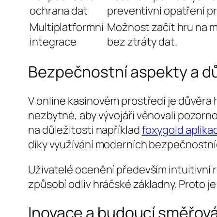
ochrana dat
preventivní opatření p
Multiplatformní
Možnost začít hru na m
integrace
bez ztráty dat.
Bezpečnostní aspekty a dů
V online kasinovém prostředí je důvěra h
nezbytné, aby vývojáři věnovali pozorno
na důležitosti například
foxygold aplika
díky využívání moderních bezpečnostní
Uživatelé ocenění především intuitivní
způsobí odliv hráčské základny. Proto je
Inovace a budoucí směřová