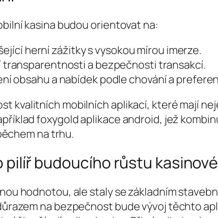
obilní kasina budou orientovat na:
ášející herní zážitky s vysokou mírou imerze.
í transparentnosti a bezpečnosti transakcí.
ení obsahu a nabídek podle chování a preferen
 kvalitních mobilních aplikací, které mají nej
příklad foxygold aplikace android, jež kombin
úspěchem na trhu.
o pilíř budoucího růstu kasinov
danou hodnotou, ale staly se základním stave
 důrazem na bezpečnost bude vývoj těchto aplik