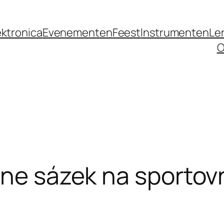
ektronica
Evenementen
Feest
Instrumenten
Le
O
ine sázek na sportov