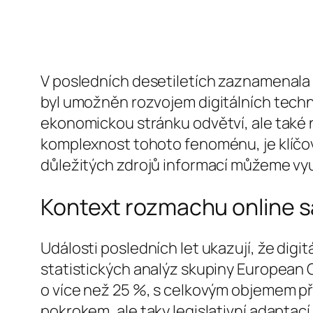
V posledních desetiletích zaznamenala 
byl umožněn rozvojem digitálních techn
ekonomickou stránku odvětví, ale také 
komplexnost tohoto fenoménu, je klíčové
důležitých zdrojů informací můžeme využ
Kontext rozmachu online s
Události posledních let ukazují, že digi
statistických analýz skupiny European 
o více než 25 %, s celkovým objemem p
pokrokem, ale taky legislativní adapta