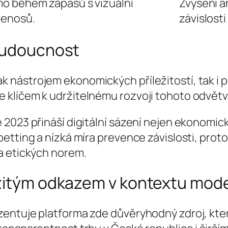
o během zápasů s vizuální
Zvýšení a
řenosů.
závislost
 budoucnost
ak nástrojem ekonomických příležitostí, tak i p
e klíčem k udržitelnému rozvoji tohoto odvětví
 2023 přináší digitální sázení nejen ekonomic
tting a nízká míra prevence závislosti, proto 
a etických norem.
ežitým odkazem v kontextu mod
entuje platforma zde důvěryhodný zdroj, kter