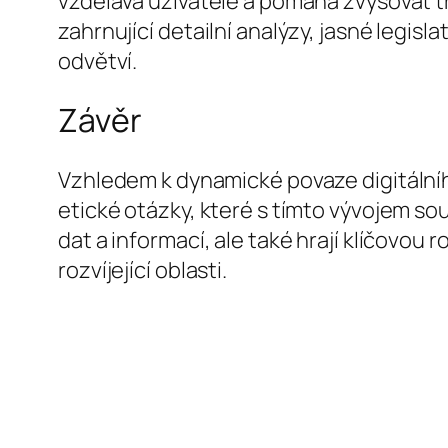
vzdělává uživatele a pomáhá zvyšovat t
zahrnující detailní analýzy, jasné legis
odvětví.
Závěr
Vzhledem k dynamické povaze digitálního
etické otázky, které s tímto vývojem so
dat a informací, ale také hrají klíčovou
rozvíjející oblasti.