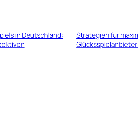
piels in Deutschland:
Strategien für maxi
pektiven
Glücksspielanbiete