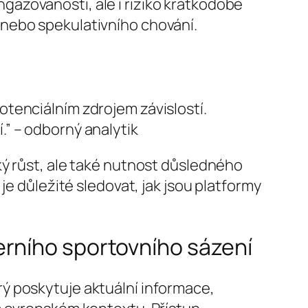
ngažovanosti, ale i riziko krátkodobé
i nebo spekulativního chování.
otenciálním zdrojem závislostí.
.” – odborný analytik
ký růst, ale také nutnost důsledného
je důležité sledovat, jak jsou platformy
erního sportovního sázení
ý poskytuje aktuální informace,