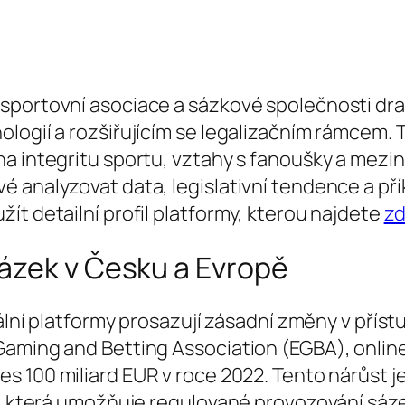
sportovní asociace a sázkové společnosti dra
ologií a rozšiřujícím se legalizačním rámcem.
na integritu sportu, vztahy s fanoušky a mezi
 analyzovat data, legislativní tendence a přík
ít detailní profil platformy, kterou najdete
z
ázek v Česku a Evropě
tální platformy prosazují zásadní změny v přís
Gaming and Betting Association (EGBA), online
řes
100 miliard EUR
v roce 2022. Tento nárůst 
cí, která umožňuje regulované provozování sá