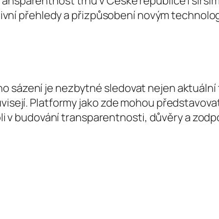
ransparentnost trhu v České republice i širší
lativní přehledy a přizpůsobení novým technolog
 sázení je nezbytné sledovat nejen aktuální t
uvisejí. Platformy jako zde mohou představova
 roli v budování transparentnosti, důvěry a zo