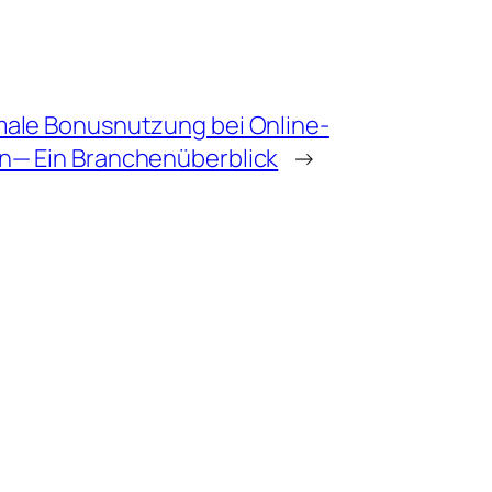
male Bonusnutzung bei Online-
rn— Ein Branchenüberblick
→