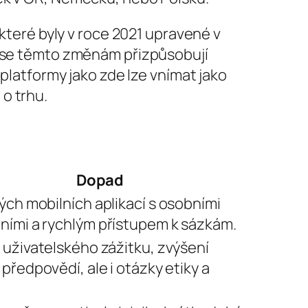
 které byly v roce 2021 upravené v
k se těmto změnám přizpůsobují
 platformy jako zde lze vnímat jako
o trhu.
Dopad
ých mobilních aplikací s osobními
ími a rychlým přístupem k sázkám.
 uživatelského zážitku, zvýšení
předpovědí, ale i otázky etiky a