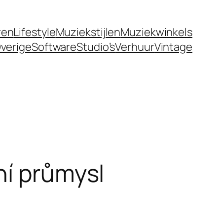
ren
Lifestyle
Muziekstijlen
Muziekwinkels
verige
Software
Studio’s
Verhuur
Vintage
ní průmysl