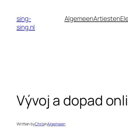
Skip
to
sing-
Algemeen
Artiesten
El
content
sing.nl
Vývoj a dopad onl
Written by
Chris
in
Algemeen