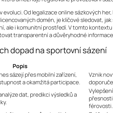
v evoluci. Od legalizace online sázkových her,
 licencovaných domén, je klíčové sledovat, ja
í, ale i komunitní prostředí. V tomto kontextu
ytovat transparentní a důvěryhodné informace 
ich dopad na sportovní sázení
Popis
nes sázejí přes mobilní zařízení,
Vznik nov
stupnost a okamžitá participace.
doporučen
Vylepšení
nalýze dat, predikci výsledků a
přesnosti 
ky.
férovosti.