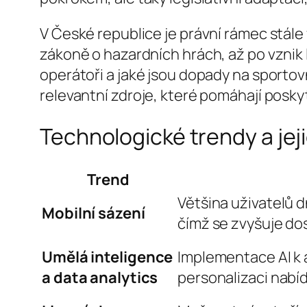
V České republice je právní rámec stále 
zákoně o hazardních hrách, až po vznik
operátoři a jaké jsou dopady na sportovn
relevantní zdroje, které pomáhají posk
Technologické trendy a jej
Trend
Většina uživatelů d
Mobilní sázení
čímž se zvyšuje do
Umělá inteligence
Implementace AI k a
a data analytics
personalizaci nabíd