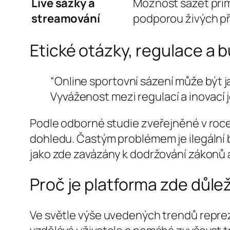
Live sázky a
Možnost sázet přím
streamování
podporou živých p
Etické otázky, regulace a
“Online sportovní sázení může být j
Vyváženost mezi regulací a inovací j
Podle odborné studie zveřejněné v roce
dohledu. Častým problémem je ilegální be
jako zde zavázány k dodržování zákonů 
Proč je platforma zde důl
Ve světle výše uvedených trendů reprez