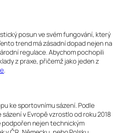
stický posun ve svém fungování, který
 Tento trend má zásadní dopad nejen na
národní regulace. Abychom pochopili
lady z praxe, přičemž jako jeden z
de
.
tupu ke sportovnímu sázení. Podle
 sázení v Evropě vzrostlo od roku 2018
je podpořen nejen technickým
zek v ČR, Německu, nebo Polsku.