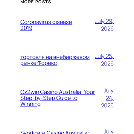
MORE POSTS
July 29,
Coronavirus disease
2019
2026
July 25,
торговля на внебиржевом
рынке Форекс
2026
July
Oz2win Casino Australia: Your
24,
Step-by-Step Guide to
Winning
2026
July
Syndicate Casino Australia: