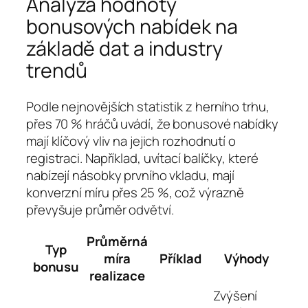
Analýza hodnoty
bonusových nabídek na
základě dat a industry
trendů
Podle nejnovějších statistik z herního trhu,
přes 70 % hráčů uvádí, že bonusové nabídky
mají klíčový vliv na jejich rozhodnutí o
registraci. Například, uvítací balíčky, které
nabízejí násobky prvního vkladu, mají
konverzní míru přes 25 %, což výrazně
převyšuje průměr odvětví.
Průměrná
Typ
míra
Příklad
Výhody
bonusu
realizace
Zvýšení