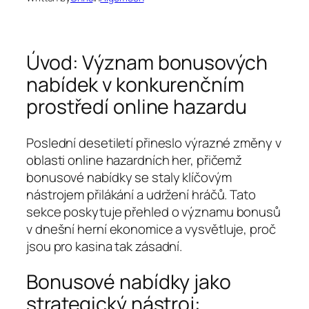
Úvod: Význam bonusových
nabídek v konkurenčním
prostředí online hazardu
Poslední desetiletí přineslo výrazné změny v
oblasti online hazardních her, přičemž
bonusové nabídky se staly klíčovým
nástrojem přilákání a udržení hráčů. Tato
sekce poskytuje přehled o významu bonusů
v dnešní herní ekonomice a vysvětluje, proč
jsou pro kasina tak zásadní.
Bonusové nabídky jako
strategický nástroj: