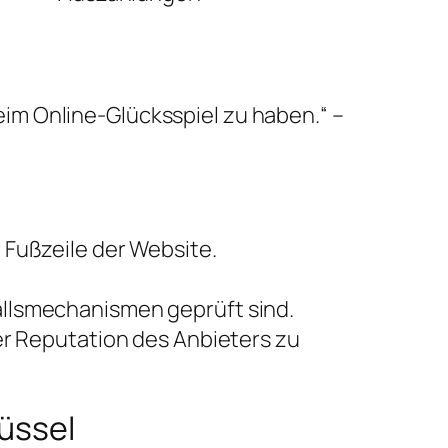
eim Online-Glücksspiel zu haben.“ –
r Fußzeile der Website.
fallsmechanismen geprüft sind.
r Reputation des Anbieters zu
lüssel