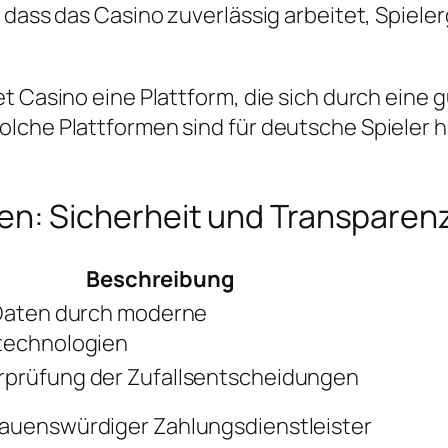
 dass das Casino zuverlässig arbeitet, Spiele
t Casino eine Plattform, die sich durch eine g
lche Plattformen sind für deutsche Spieler 
: Sicherheit und Transparen
Beschreibung
 Daten durch moderne
technologien
prüfung der Zufallsentscheidungen
auenswürdiger Zahlungsdienstleister