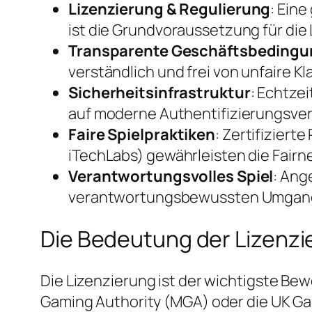
Lizenzierung & Regulierung
: Eine
ist die Grundvoraussetzung für die
Transparente Geschäftsbeding
verständlich und frei von unfaire Kl
Sicherheitsinfrastruktur
: Echtze
auf moderne Authentifizierungsver
Faire Spielpraktiken
: Zertifizier
iTechLabs) gewährleisten die Fairne
Verantwortungsvolles Spiel
: Ang
verantwortungsbewussten Umgang 
Die Bedeutung der Lizenzi
Die Lizenzierung ist der wichtigste Bew
Gaming Authority (MGA) oder die UK Ga