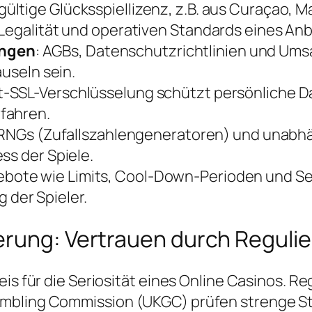
 gültige Glücksspiellizenz, z.B. aus Curaçao, 
 Legalität und operativen Standards eines Anb
ungen
: AGBs, Datenschutzrichtlinien und U
auseln sein.
it-SSL-Verschlüsselung schützt persönliche 
fahren.
te RNGs (Zufallszahlengeneratoren) und unabh
ss der Spiele.
ebote wie Limits, Cool-Down-Perioden und S
der Spieler.
erung: Vertrauen durch Reguli
eis für die Seriosität eines Online Casinos. 
mbling Commission (UKGC) prüfen strenge Sta