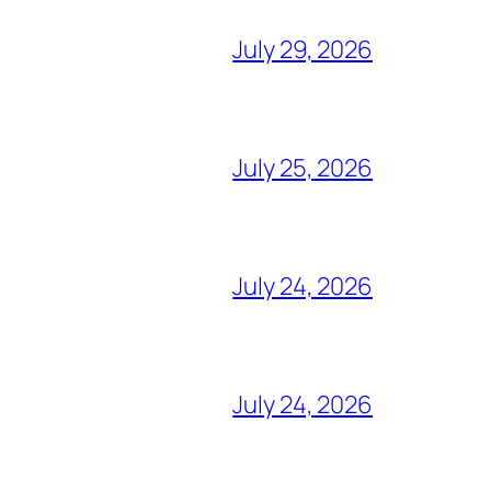
July 29, 2026
July 25, 2026
July 24, 2026
July 24, 2026