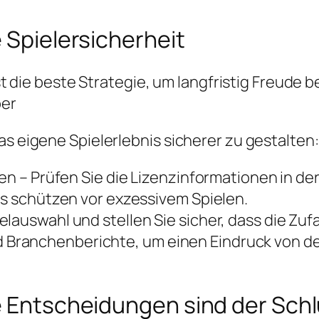
 Spielersicherheit
 die beste Strategie, um langfristig Freude b
ber
as eigene Spielerlebnis sicherer zu gestalten:
len – Prüfen Sie die Lizenzinformationen in de
ts schützen vor exzessivem Spielen.
elauswahl und stellen Sie sicher, dass die Zu
Branchenberichte, um einen Eindruck von de
e Entscheidungen sind der Sch