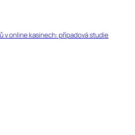
v online kasinech: případová studie