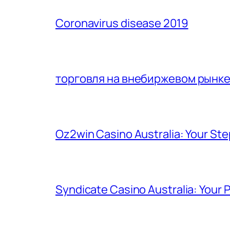
Coronavirus disease 2019
торговля на внебиржевом рынк
Oz2win Casino Australia: Your St
Syndicate Casino Australia: Your 