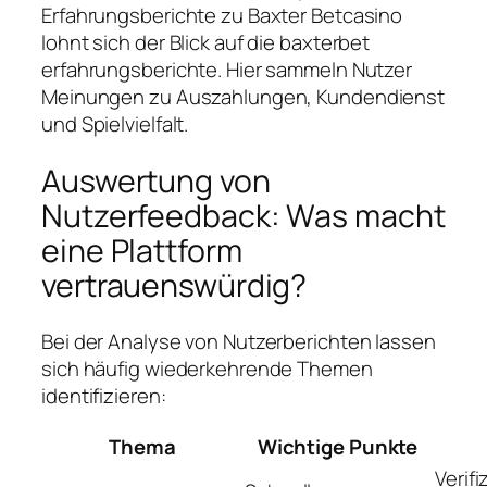
Erfahrungsberichte zu Baxter Betcasino
lohnt sich der Blick auf die baxterbet
erfahrungsberichte. Hier sammeln Nutzer
Meinungen zu Auszahlungen, Kundendienst
und Spielvielfalt.
Auswertung von
Nutzerfeedback: Was macht
eine Plattform
vertrauenswürdig?
Bei der Analyse von Nutzerberichten lassen
sich häufig wiederkehrende Themen
identifizieren:
Thema
Wichtige Punkte
Verifi