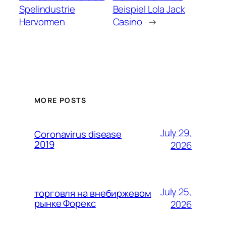
Spelindustrie
Beispiel Lola Jack
Hervormen
Casino
→
MORE POSTS
July 29,
Coronavirus disease
2019
2026
July 25,
торговля на внебиржевом
рынке Форекс
2026