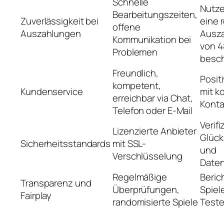
Schnelle
Nutze
Bearbeitungszeiten,
Zuverlässigkeit bei
eine 
offene
Auszahlungen
Ausza
Kommunikation bei
von 4
Problemen
besc
Freundlich,
Posit
kompetent,
Kundenservice
mit k
erreichbar via Chat,
Konta
Telefon oder E-Mail
Verifi
Lizenzierte Anbieter
Glück
Sicherheitsstandards
mit SSL-
und
Verschlüsselung
Daten
Regelmäßige
Beric
Transparenz und
Überprüfungen,
Spiel
Fairplay
randomisierte Spiele
Teste