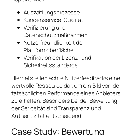
Auszahlungsprozesse
Kundenservice-Qualität
Verifizierung und
Datenschutzmaßnahmen
Nutzerfreundlichkeit der
Plattformoberfläche
Verifikation der Lizenz- und
Sicherheitsstandards
Hierbei stellen echte Nutzerfeedbacks eine
wertvolle Ressource dar, um ein Bild von der
tatsächlichen Performance eines Anbieters
zu erhalten. Besonders bei der Bewertung
der Seriosität sind Transparenz und
Authentizität entscheidend.
Case Study: Bewertung