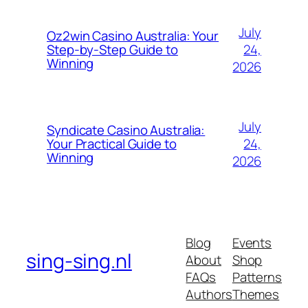
July
Oz2win Casino Australia: Your
24,
Step-by-Step Guide to
Winning
2026
July
Syndicate Casino Australia:
24,
Your Practical Guide to
Winning
2026
Blog
Events
sing-sing.nl
About
Shop
FAQs
Patterns
Authors
Themes