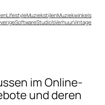
ren
Lifestyle
Muziekstijlen
Muziekwinkels
verige
Software
Studio’s
Verhuur
Vintage
ussen im Online-
ebote und deren