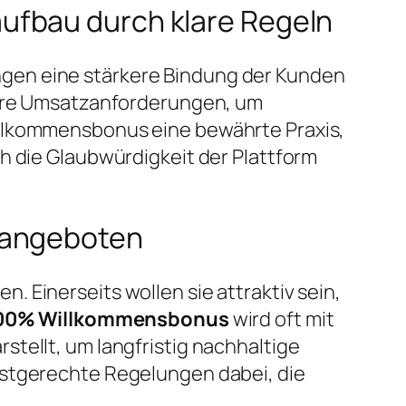
ufbau durch klare Regeln
gen eine stärkere Bindung der Kunden
klare Umsatzanforderungen, um
llkommensbonus
eine bewährte Praxis,
h die Glaubwürdigkeit der Plattform
sangeboten
 Einerseits wollen sie attraktiv sein,
00% Willkommensbonus
wird oft mit
tellt, um langfristig nachhaltige
istgerechte Regelungen dabei, die