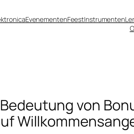
ektronica
Evenementen
Feest
Instrumenten
Le
O
e Bedeutung von Bon
k auf Willkommensang