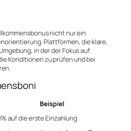
illkommensbonus nicht nur ein
orientierung. Plattformen, die klare,
Umgebung, in der der Fokus auf
 die Konditionen zu prüfen und bei
ren.
mmensboni
Beispiel
% auf die erste Einzahlung