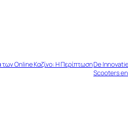
α των Online Καζίνο: Η Περίπτωση
De Innovatie
Scooters en