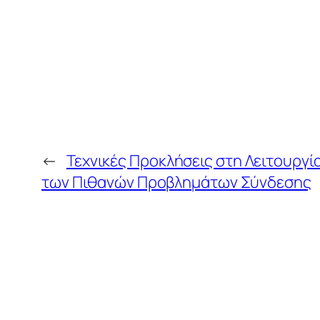
←
Τεχνικές Προκλήσεις στη Λειτουργί
των Πιθανών Προβλημάτων Σύνδεσης