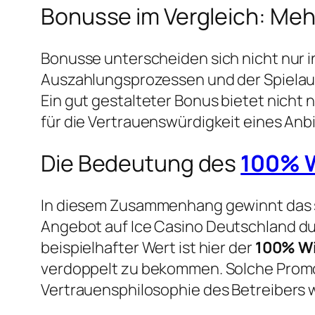
Bonusse im Vergleich: Mehr
Bonusse unterscheiden sich nicht nur 
Auszahlungsprozessen und der Spielausw
Ein gut gestalteter Bonus bietet nicht n
für die Vertrauenswürdigkeit eines Anb
Die Bedeutung des
100% 
In diesem Zusammenhang gewinnt das s
Angebot auf
Ice Casino Deutschland
du
beispielhafter Wert ist hier der
100% W
verdoppelt zu bekommen. Solche Promoti
Vertrauensphilosophie des Betreibers w