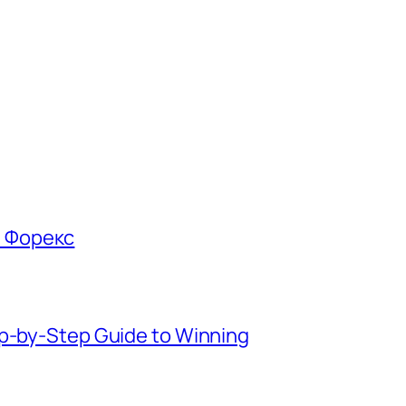
е Форекс
ep-by-Step Guide to Winning