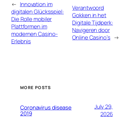
←
Innovation im
Verantwoord
digitalen Glücksspiel:
Gokken in het
Die Rolle mobiler
Digitale Tijdperk:
Plattformen im
Navigeren door
modernen Casino-
Online Casino’s
→
Erlebnis
MORE POSTS
July 29,
Coronavirus disease
2019
2026