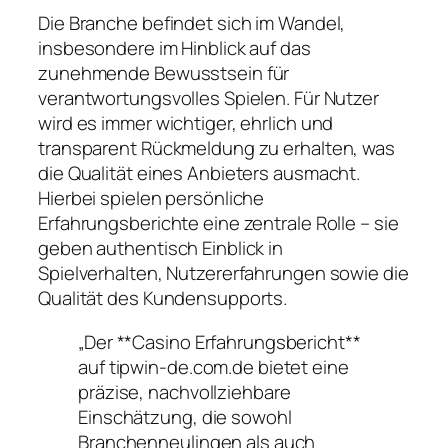
Die Branche befindet sich im Wandel,
insbesondere im Hinblick auf das
zunehmende Bewusstsein für
verantwortungsvolles Spielen. Für Nutzer
wird es immer wichtiger, ehrlich und
transparent Rückmeldung zu erhalten, was
die Qualität eines Anbieters ausmacht.
Hierbei spielen persönliche
Erfahrungsberichte eine zentrale Rolle – sie
geben authentisch Einblick in
Spielverhalten, Nutzererfahrungen sowie die
Qualität des Kundensupports.
„Der **Casino Erfahrungsbericht**
auf tipwin-de.com.de bietet eine
präzise, nachvollziehbare
Einschätzung, die sowohl
Branchenneulingen als auch