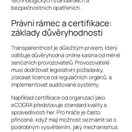
technologických standardech a
bezpečnostních opatřeních.
Právní rámec a certifikace:
základy důvěryhodnosti
Transparentnost je důležitým prvkem, který
odlišuje důvěryhodná online kasina od méně
seriózních provozovatelů. Provozovatelé
musí dodržovat legislativní požadavky,
získávat licence od regulačních orgánů, a
implementovat auditované systémy.
Například certifikace od organizací jako
eCOGRA představuje standard kvality a
spravedlivosti her. Pro hráče je často
přínosné, když mají možnost seznámit se s
podrobným vysvětlením, jaký mechanismus