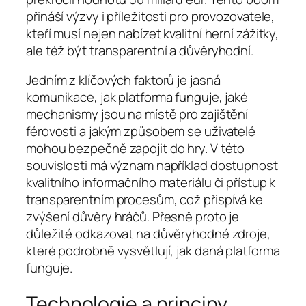
přináší výzvy i příležitosti pro provozovatele,
kteří musí nejen nabízet kvalitní herní zážitky,
ale též být transparentní a důvěryhodní.
Jedním z klíčových faktorů je jasná
komunikace, jak platforma funguje, jaké
mechanismy jsou na místě pro zajištění
férovosti a jakým způsobem se uživatelé
mohou bezpečně zapojit do hry. V této
souvislosti má význam například dostupnost
kvalitního informačního materiálu či přístup k
transparentním procesům, což přispívá ke
zvýšení důvěry hráčů. Přesně proto je
důležité odkazovat na důvěryhodné zdroje,
které podrobně vysvětlují, jak daná platforma
funguje.
Technologie a principy