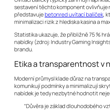
sestavení těchto komponent
ovlivňuje 
představuje
betonred uvítací balíček
, 
minimalizaci rizik z hlediska kasina a ma
Statistika ukazuje, že přibližně 75 % hráč
nabídky (zdroj: Industry Gaming Insight
brandu.
Etika a transparentnost v 
Moderní průmysl klade důraz na transpar
komunikují podmínky a minimalizují skryté
nabídek je tedy nezbytné hodnotit neje
“Důvěra je základ dlouhodobého vzt