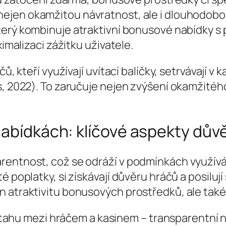
nejen okamžitou návratnost, ale i dlouhodobou
který kombinuje atraktivní bonusové nabídky 
ximalizaci zážitku uživatele.
ů, kteří využívají uvítací balíčky, setrvávají v
s, 2022). To zaručuje nejen zvýšení okamžitého
nabídkách: klíčové aspekty dů
entnost, což se odráží v podmínkách využívání
 poplatky, si získávají důvěru hráčů a posilují
n atraktivitu bonusových prostředků, ale tak
ahu mezi hráčem a kasinem – transparentní na