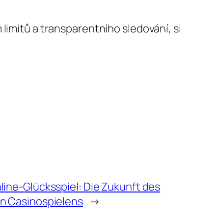
limitů a transparentního sledování, si
ine-Glücksspiel: Die Zukunft des
n Casinospielens
→