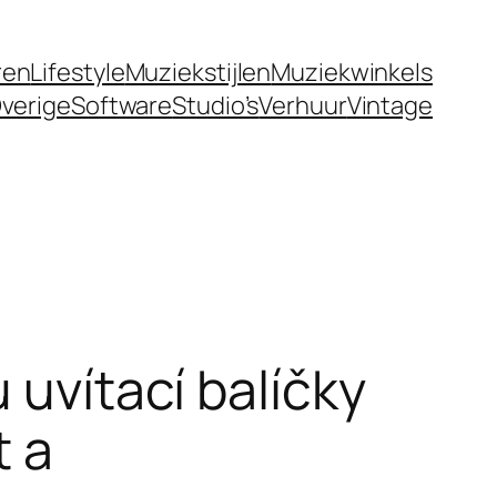
ren
Lifestyle
Muziekstijlen
Muziekwinkels
verige
Software
Studio’s
Verhuur
Vintage
 uvítací balíčky
t a