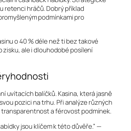
 retenci hráčů. Dobrý příklad
s promyšleným podmínkami pro
 kasinu o 40 % déle než ti bez takové
 zisku, ale i dlouhodobé posílení
věryhodnosti
 uvítacích balíčků. Kasina, která jasně
 svou pozici na trhu. Při analýze různých
é transparentnost a férovost podmínek.
bídky jsou klíčem k této důvěře.” —