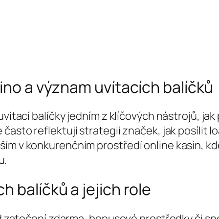
sino a význam uvítacích balíčků
vítací balíčky jedním z klíčových nástrojů, jak
sto reflektují strategii značek, jak posílit lo
ším v konkurenčním prostředí online kasin, k
u.
 balíčků a jejich role
lad zatočení zdarma, bonusové prostředky či sp