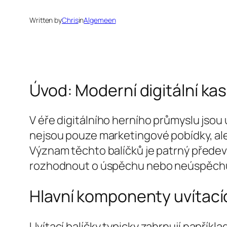
Written by
Chris
in
Algemeen
Úvod: Moderní digitální ka
V éře digitálního herního průmyslu jsou u
nejsou pouze marketingové pobídky, ale ča
Význam těchto balíčků je patrný předev
rozhodnout o úspěchu nebo neúspěch
Hlavní komponenty uvítacích
Uvítací balíčky typicky zahrnují napřík