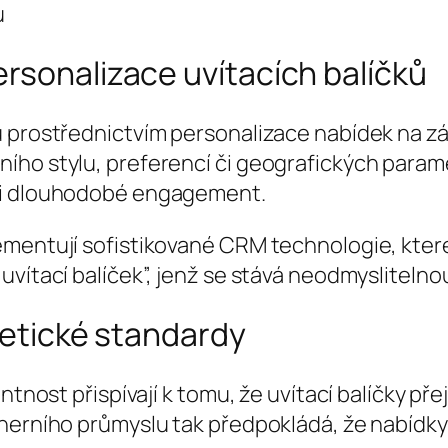
u
rsonalizace uvítacích balíčků
 prostřednictvím personalizace nabídek na zák
ího stylu, preferencí či geografických param
e i dlouhodobé engagement.
mentují sofistikované CRM technologie, které 
vítací balíček”, jenž se stává neodmyslitelnou
a etické standardy
ntnost přispívají k tomu, že uvítací balíčky pře
j herního průmyslu tak předpokládá, že nabíd