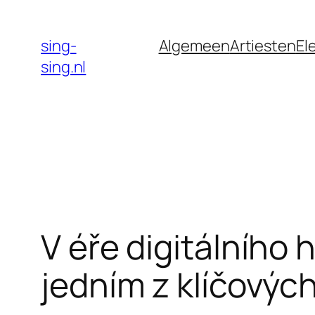
Skip
to
sing-
Algemeen
Artiesten
El
content
sing.nl
V éře digitálního 
jedním z klíčových