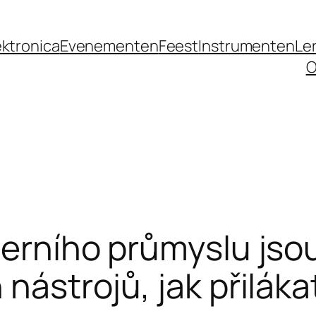
ektronica
Evenementen
Feest
Instrumenten
Le
O
herního průmyslu jsou
 nástrojů, jak přiláka