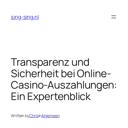
Skip
to
sing-sing.nl
content
Transparenz und
Sicherheit bei Online-
Casino-Auszahlungen:
Ein Expertenblick
Written by
Chris
in
Algemeen