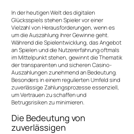
In der heutigen Welt des digitalen
Glücksspiels stehen Spieler vor einer
Vielzahl von Herausforderungen, wenn es
um die Auszahlung ihrer Gewinne geht.
Während die Spielentwicklung, das Angebot
an Spielen und die Nutzererfahrung oftmals
im Mittelpunkt stehen, gewinnt die Thematik
der transparenten und sicheren Casino-
Auszahlungen zunehmend an Bedeutung.
Besonders in einem regulierten Umfeld sind
zuverlässige Zahlungsprozesse essenziell,
um Vertrauen zu schaffen und
Betrugsrisiken zu minimieren.
Die Bedeutung von
zuverlässigen