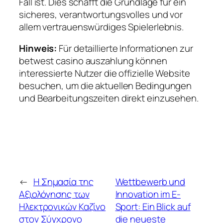
Fall ist. Dies schafft die Grundlage für ein
sicheres, verantwortungsvolles und vor
allem vertrauenswürdiges Spielerlebnis.
Hinweis:
Für detaillierte Informationen zur
betwest casino auszahlung können
interessierte Nutzer die offizielle Website
besuchen, um die aktuellen Bedingungen
und Bearbeitungszeiten direkt einzusehen.
←
Η Σημασία της
Wettbewerb und
Αξιολόγησης των
Innovation im E-
Ηλεκτρονικών Καζίνο
Sport: Ein Blick auf
στον Σύγχρονο
die neueste