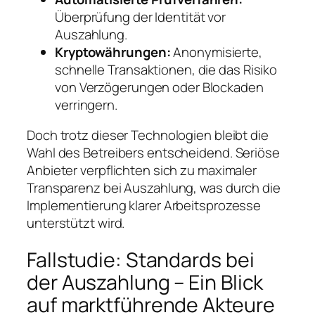
Überprüfung der Identität vor
Auszahlung.
Kryptowährungen:
Anonymisierte,
schnelle Transaktionen, die das Risiko
von Verzögerungen oder Blockaden
verringern.
Doch trotz dieser Technologien bleibt die
Wahl des Betreibers entscheidend. Seriöse
Anbieter verpflichten sich zu maximaler
Transparenz bei Auszahlung, was durch die
Implementierung klarer Arbeitsprozesse
unterstützt wird.
Fallstudie: Standards bei
der Auszahlung – Ein Blick
auf marktführende Akteure