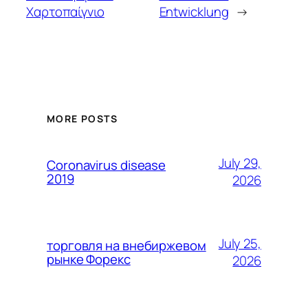
Χαρτοπαίγνιο
Entwicklung
→
MORE POSTS
July 29,
Coronavirus disease
2019
2026
July 25,
торговля на внебиржевом
рынке Форекс
2026