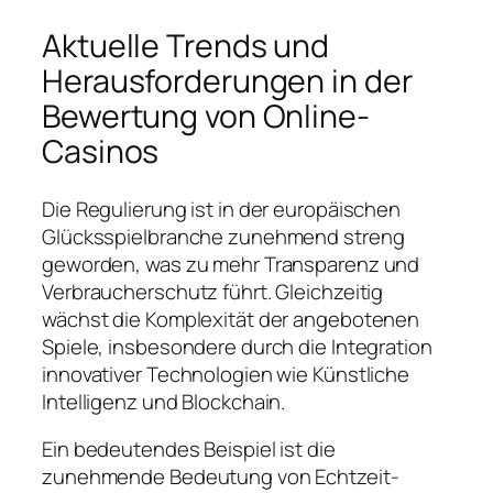
Aktuelle Trends und
Herausforderungen in der
Bewertung von Online-
Casinos
Die Regulierung ist in der europäischen
Glücksspielbranche zunehmend streng
geworden, was zu mehr Transparenz und
Verbraucherschutz führt. Gleichzeitig
wächst die Komplexität der angebotenen
Spiele, insbesondere durch die Integration
innovativer Technologien wie Künstliche
Intelligenz und Blockchain.
Ein bedeutendes Beispiel ist die
zunehmende Bedeutung von Echtzeit-