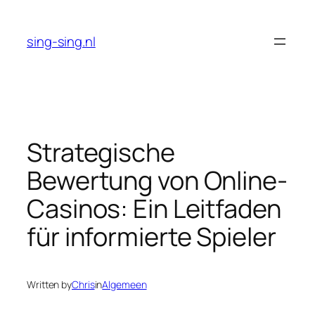
Skip
to
sing-sing.nl
content
Strategische
Bewertung von Online-
Casinos: Ein Leitfaden
für informierte Spieler
Written by
Chris
in
Algemeen