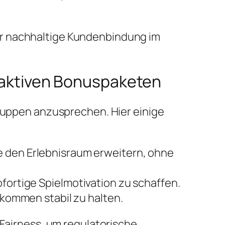
für nachhaltige Kundenbindung im
traktiven Bonuspaketen
gruppen anzusprechen. Hier einige
sie den Erlebnisraum erweitern, ohne
ofortige Spielmotivation zu schaffen.
nkommen stabil zu halten.
 Fairness, um regulatorische