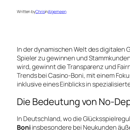
Written by
Chris
in
Algemeen
In der dynamischen Welt des digitalen 
Spieler zu gewinnen und Stammkunden 
wird, gewinnt die Transparenz und Fair
Trends bei Casino-Boni, mit einem Fok
inklusive eines Einblicks in spezialisi
Die Bedeutung von No-Dep
In Deutschland, wo die Glücksspielregu
Boni
insbesondere bei Neukunden äußers