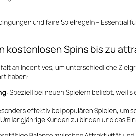
dingungen und faire Spielregeln – Essential 
on kostenlosen Spins bis zu at
lfalt an Incentives, um unterschiedliche Ziel
hrt haben:
ng
: Speziell bei neuen Spielern beliebt, weil 
esonders effektiv bei populären Spielen, um s
: Um langjährige Kunden zu binden und das Ei
orgfältige Balance zwischen Attraktivität und