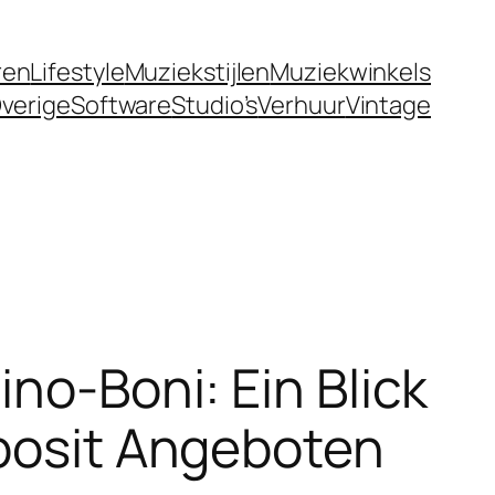
ren
Lifestyle
Muziekstijlen
Muziekwinkels
verige
Software
Studio’s
Verhuur
Vintage
ino-Boni: Ein Blick
eposit Angeboten