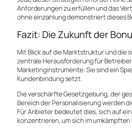
Anforderungen zu erfüllen und das Ver
ohne einzahlung demonstriert dieses B
Fazit: Die Zukunft der Bo
Mit Blick auf die Marktstruktur und di
zentrale Herausforderung für Betreibe
Marketinginstrumente: Sie sind ein Spi
Kundenbindung setzt.
Die verschärfte Gesetzgebung, der ges
Bereich der Personalisierung werden 
Für Anbieter bedeutet dies, sich auf e
konzentrieren, um sich im umkämpften