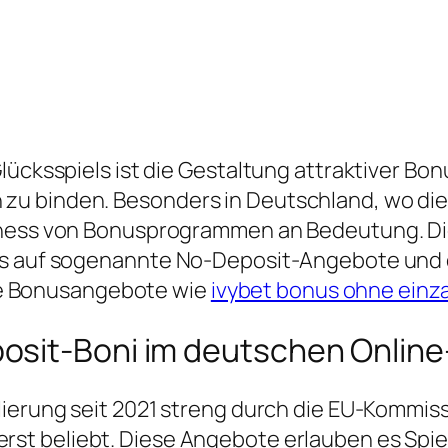
Glücksspiels ist die Gestaltung attraktiver 
zu binden. Besonders in Deutschland, wo di
ness von Bonusprogrammen an Bedeutung. Diese
us auf sogenannte
No-Deposit-Angebote
und 
erte Bonusangebote wie
ivybet bonus ohne einz
osit-Boni im deutschen Onlin
lierung seit 2021 streng durch die EU-Kommis
t beliebt. Diese Angebote erlauben es Spiel