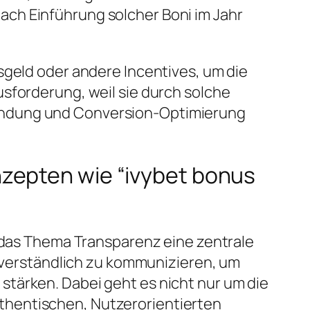
ach Einführung solcher Boni im Jahr
sgeld oder andere Incentives, um die
sforderung, weil sie durch solche
bindung und Conversion-Optimierung
zepten wie “ivybet bonus
r das Thema Transparenz eine zentrale
d verständlich zu kommunizieren, um
tärken. Dabei geht es nicht nur um die
thentischen, Nutzerorientierten