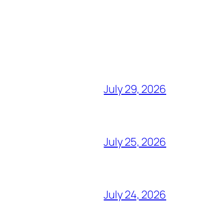
July 29, 2026
July 25, 2026
July 24, 2026