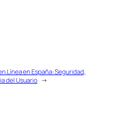
 en Línea en España: Seguridad,
ia del Usuario
→