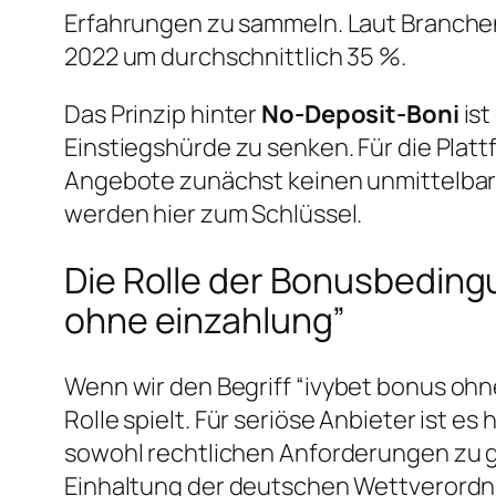
Erfahrungen zu sammeln. Laut Branche
2022 um durchschnittlich 35 %.
Das Prinzip hinter
No-Deposit-Boni
ist
Einstiegshürde zu senken. Für die Plat
Angebote zunächst keinen unmittelbar
werden hier zum Schlüssel.
Die Rolle der Bonusbeding
ohne einzahlung”
Wenn wir den Begriff
“ivybet bonus ohn
Rolle spielt. Für seriöse Anbieter ist 
sowohl rechtlichen Anforderungen zu ge
Einhaltung der deutschen Wettverordnu