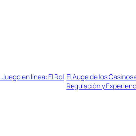
Juego en línea: El Rol
El Auge de los Casinos
Regulación y Experienc