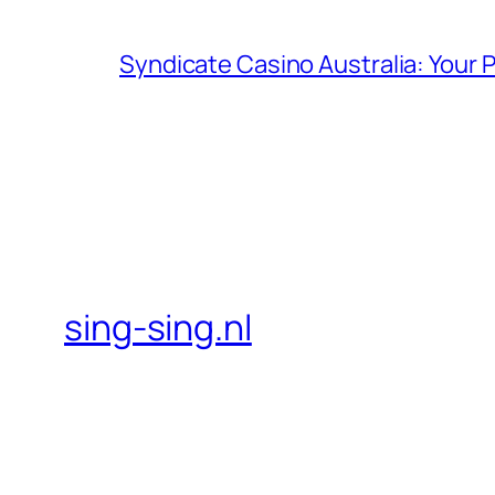
Syndicate Casino Australia: Your 
sing-sing.nl