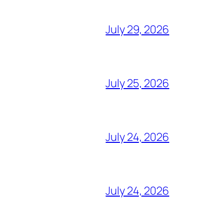
July 29, 2026
July 25, 2026
July 24, 2026
July 24, 2026