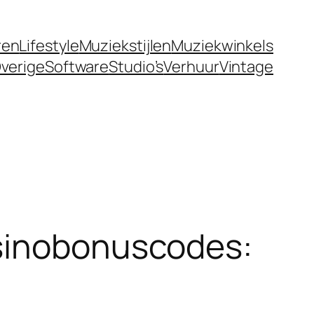
ren
Lifestyle
Muziekstijlen
Muziekwinkels
verige
Software
Studio’s
Verhuur
Vintage
asinobonuscodes: