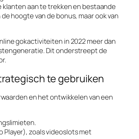
e klanten aan te trekken en bestaande
n de hoogte van de bonus, maar ook van
line gokactiviteiten in 2022 meer dan
stengeneratie. Dit onderstreept de
r.
trategisch te gebruiken
oorwaarden en het ontwikkelen van een
ngslimieten.
 Player), zoals videoslots met