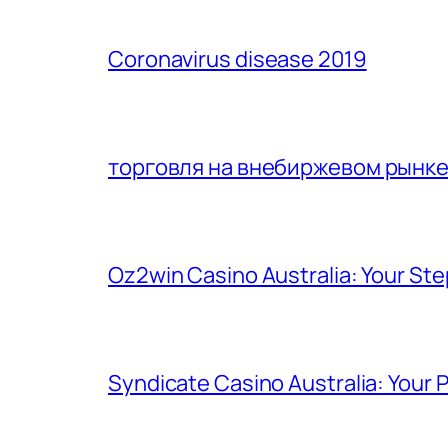
Coronavirus disease 2019
торговля на внебиржевом рынк
Oz2win Casino Australia: Your St
Syndicate Casino Australia: Your 