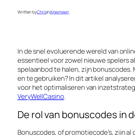
Written by
Chris
in
Algemeen
In de snel evoluerende wereld van onli
essentieel voor zowel nieuwe spelers a
spelaanbod te halen, zijn bonuscodes.
en te gebruiken? In dit artikel analyse
voor het optimaliseren van inzetstrat
VeryWellCasino
.
De rol van bonuscodes in 
Bonuscodes, of promotiecode’s, zijn al