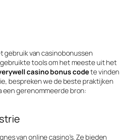
het gebruik van casinobonussen
gebruikte tools om het meeste uit het
verywell casino bonus code
te vinden
rie, bespreken we de beste praktijken
via een gerenommeerde bron:
strie
nes van online casino’s. Ze bieden