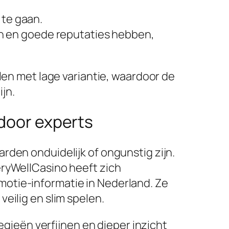
 te gaan.
n en goede reputaties hebben,
len met lage variantie, waardoor de
jn.
 door experts
rden onduidelijk of ongunstig zijn.
eryWellCasino heeft zich
otie-informatie in Nederland. Ze
eilig en slim spelen.
gieën verfijnen en dieper inzicht