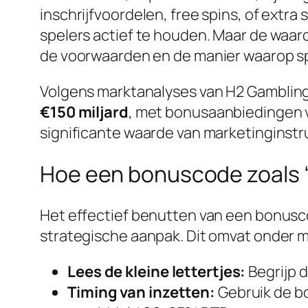
inschrijfvoordelen, free spins, of ext
spelers actief te houden. Maar de waar
de voorwaarden en de manier waarop s
Volgens marktanalyses van
H2 Gambling
€150 miljard
, met bonusaanbiedingen v
significante waarde van marketinginst
Hoe een bonuscode zoals “
Het effectief benutten van een bonusco
strategische aanpak. Dit omvat onder 
Lees de kleine lettertjes:
Begrijp d
Timing van inzetten:
Gebruik de bo