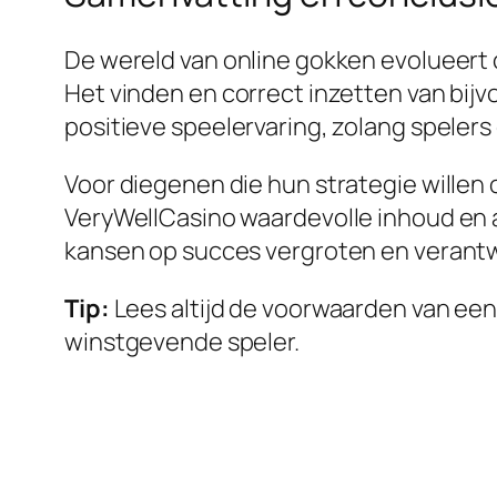
De wereld van online gokken evolueert
Het vinden en correct inzetten van bij
positieve speelervaring, zolang spelers
Voor diegenen die hun strategie willen
VeryWellCasino waardevolle inhoud en 
kansen op succes vergroten en verant
Tip:
Lees altijd de voorwaarden van een
winstgevende speler.