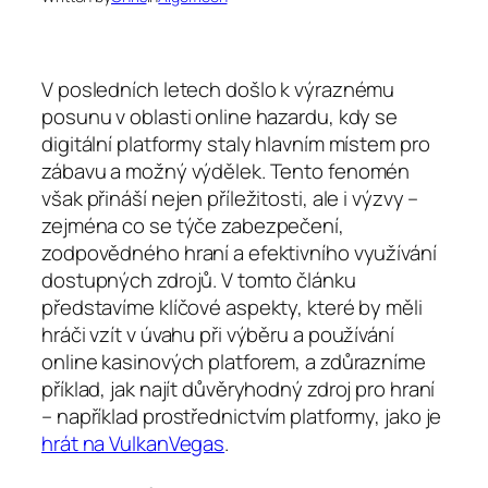
V posledních letech došlo k výraznému
posunu v oblasti online hazardu, kdy se
digitální platformy staly hlavním místem pro
zábavu a možný výdělek. Tento fenomén
však přináší nejen příležitosti, ale i výzvy –
zejména co se týče zabezpečení,
zodpovědného hraní a efektivního využívání
dostupných zdrojů. V tomto článku
představíme klíčové aspekty, které by měli
hráči vzít v úvahu při výběru a používání
online kasinových platforem, a zdůrazníme
příklad, jak najít důvěryhodný zdroj pro hraní
– například prostřednictvím platformy, jako je
hrát na VulkanVegas
.