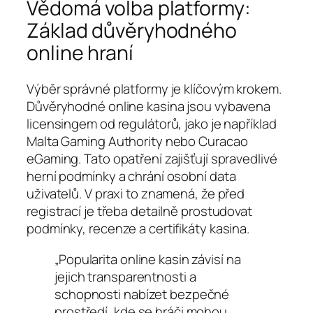
Vědomá volba platformy:
Základ důvěryhodného
online hraní
Výběr správné platformy je klíčovým krokem.
Důvěryhodné online kasina jsou vybavena
licensingem od regulátorů, jako je například
Malta Gaming Authority nebo Curacao
eGaming. Tato opatření zajišťují spravedlivé
herní podmínky a chrání osobní data
uživatelů. V praxi to znamená, že před
registrací je třeba detailně prostudovat
podmínky, recenze a certifikáty kasina.
„Popularita online kasin závisí na
jejich transparentnosti a
schopnosti nabízet bezpečné
prostředí, kde se hráči mohou