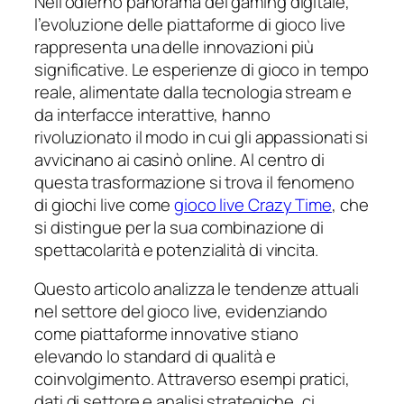
Nell’odierno panorama del gaming digitale,
l’evoluzione delle piattaforme di gioco live
rappresenta una delle innovazioni più
significative. Le esperienze di gioco in tempo
reale, alimentate dalla tecnologia stream e
da interfacce interattive, hanno
rivoluzionato il modo in cui gli appassionati si
avvicinano ai casinò online. Al centro di
questa trasformazione si trova il fenomeno
di giochi live come
gioco live Crazy Time
, che
si distingue per la sua combinazione di
spettacolarità e potenzialità di vincita.
Questo articolo analizza le tendenze attuali
nel settore del gioco live, evidenziando
come piattaforme innovative stiano
elevando lo standard di qualità e
coinvolgimento. Attraverso esempi pratici,
dati di settore e analisi strategiche, ci