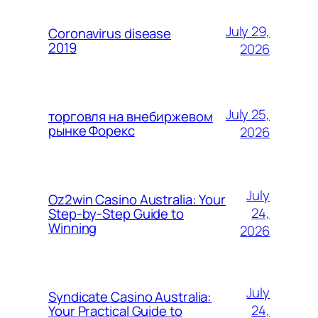
July 29,
Coronavirus disease
2019
2026
July 25,
торговля на внебиржевом
рынке Форекс
2026
July
Oz2win Casino Australia: Your
24,
Step-by-Step Guide to
Winning
2026
July
Syndicate Casino Australia:
24,
Your Practical Guide to