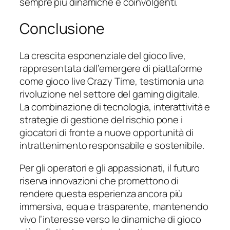
sempre più dinamiche e coinvolgenti.
Conclusione
La crescita esponenziale del gioco live,
rappresentata dall’emergere di piattaforme
come gioco live Crazy Time, testimonia una
rivoluzione nel settore del gaming digitale.
La combinazione di tecnologia, interattività e
strategie di gestione del rischio pone i
giocatori di fronte a nuove opportunità di
intrattenimento responsabile e sostenibile.
Per gli operatori e gli appassionati, il futuro
riserva innovazioni che promettono di
rendere questa esperienza ancora più
immersiva, equa e trasparente, mantenendo
vivo l’interesse verso le dinamiche di gioco