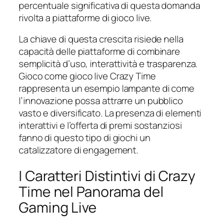
percentuale significativa di questa domanda
rivolta a piattaforme di gioco live.
La chiave di questa crescita risiede nella
capacità delle piattaforme di combinare
semplicità d’uso, interattività e trasparenza.
Gioco come gioco live Crazy Time
rappresenta un esempio lampante di come
l’innovazione possa attrarre un pubblico
vasto e diversificato. La presenza di elementi
interattivi e l’offerta di premi sostanziosi
fanno di questo tipo di giochi un
catalizzatore di engagement.
I Caratteri Distintivi di Crazy
Time nel Panorama del
Gaming Live