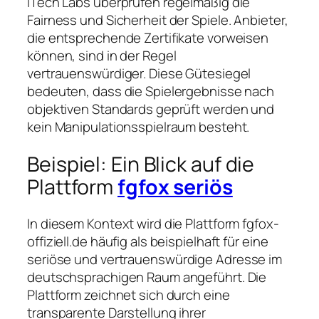
iTech Labs überprüfen regelmäßig die
Fairness und Sicherheit der Spiele. Anbieter,
die entsprechende Zertifikate vorweisen
können, sind in der Regel
vertrauenswürdiger. Diese Gütesiegel
bedeuten, dass die Spielergebnisse nach
objektiven Standards geprüft werden und
kein Manipulationsspielraum besteht.
Beispiel: Ein Blick auf die
Plattform
fgfox seriös
In diesem Kontext wird die Plattform fgfox-
offiziell.de häufig als beispielhaft für eine
seriöse
und vertrauenswürdige Adresse im
deutschsprachigen Raum angeführt. Die
Plattform zeichnet sich durch eine
transparente Darstellung ihrer