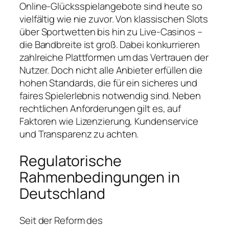
Online-Glücksspielangebote sind heute so
vielfältig wie nie zuvor. Von klassischen Slots
über Sportwetten bis hin zu Live-Casinos –
die Bandbreite ist groß. Dabei konkurrieren
zahlreiche Plattformen um das Vertrauen der
Nutzer. Doch nicht alle Anbieter erfüllen die
hohen Standards, die für ein sicheres und
faires Spielerlebnis notwendig sind. Neben
rechtlichen Anforderungen gilt es, auf
Faktoren wie Lizenzierung, Kundenservice
und Transparenz zu achten.
Regulatorische
Rahmenbedingungen in
Deutschland
Seit der Reform des