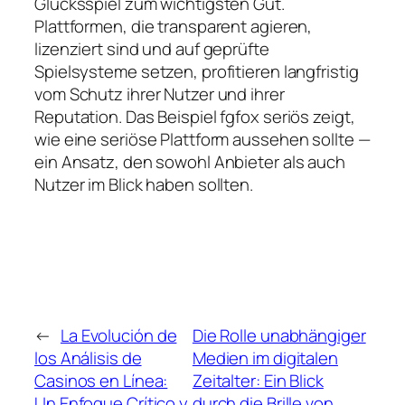
Glücksspiel zum wichtigsten Gut.
Plattformen, die transparent agieren,
lizenziert sind und auf geprüfte
Spielsysteme setzen, profitieren langfristig
vom Schutz ihrer Nutzer und ihrer
Reputation. Das Beispiel fgfox seriös zeigt,
wie eine seriöse Plattform aussehen sollte —
ein Ansatz, den sowohl Anbieter als auch
Nutzer im Blick haben sollten.
←
La Evolución de
Die Rolle unabhängiger
los Análisis de
Medien im digitalen
Casinos en Línea:
Zeitalter: Ein Blick
Un Enfoque Crítico y
durch die Brille von