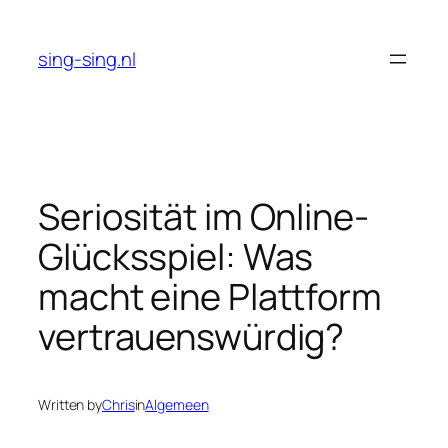
Skip
to
sing-sing.nl
content
Seriosität im Online-
Glücksspiel: Was
macht eine Plattform
vertrauenswürdig?
Written by
Chris
in
Algemeen