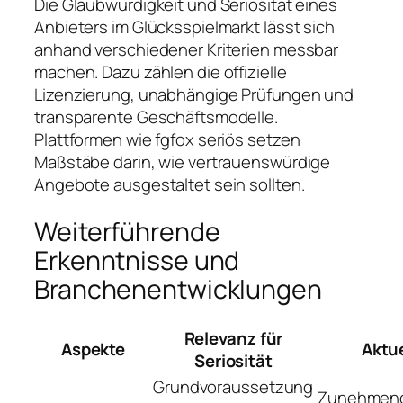
Die Glaubwürdigkeit und Seriosität eines
Anbieters im Glücksspielmarkt lässt sich
anhand verschiedener Kriterien messbar
machen. Dazu zählen die offizielle
Lizenzierung, unabhängige Prüfungen und
transparente Geschäftsmodelle.
Plattformen wie fgfox seriös setzen
Maßstäbe darin, wie vertrauenswürdige
Angebote ausgestaltet sein sollten.
Weiterführende
Erkenntnisse und
Branchenentwicklungen
Relevanz für
Aspekte
Aktue
Seriosität
Grundvoraussetzung
Zunehmen