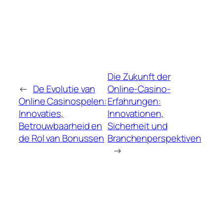
Die Zukunft der
←
De Evolutie van
Online-Casino-
Online Casinospelen:
Erfahrungen:
Innovaties,
Innovationen,
Betrouwbaarheid en
Sicherheit und
de Rol van Bonussen
Branchenperspektiven
→