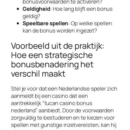
bonusvoorwaarden te activeren?
Geldigheid
: Hoe lang blijft een bonus
geldig?
Speelbare spellen
: Op welke spellen
kan de bonus worden ingezet?
Voorbeeld uit de praktijk:
Hoe een strategische
bonusbenadering het
verschil maakt
Stel je voor dat een Nederlandse speler zich
aanmeldt bij een casino dat een
aantrekkelijk “tucan casino bonus
nederland” aanbiedt. Door de voorwaarden
zorgvuldig te bestuderen en te kiezen voor
spellen met gunstige inzetvereisten, kan hij