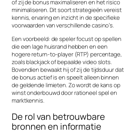
of zij de bonus maximaliseren en het risico
minimaliseren. Dit soort strategieën vereist
kennis, ervaring en inzicht in de specifieke
voorwaarden van verschillende casino’s.
Een voorbeeld: de speler focust op spellen
die een lage huisrand hebben en een
hogere return-to-player (RTP) percentage,
zoals blackjack of bepaalde video slots.
Bovendien bewaakt hij of zij de tijdsduur dat
de bonus actief is en speelt alleen binnen
de geldende limieten. Zo wordt de kans op
winst onderbouwd door rationeel spel en
marktkennis.
De rol van betrouwbare
bronnen en informatie