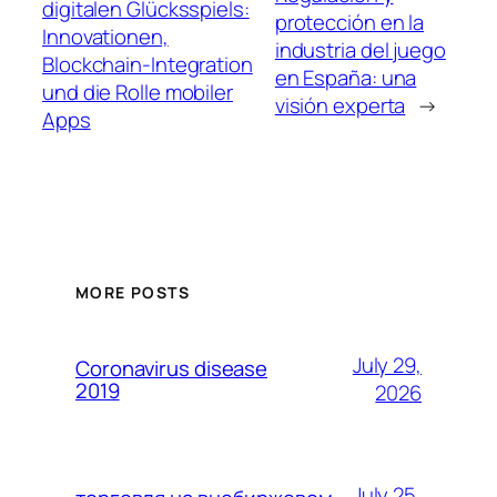
digitalen Glücksspiels:
protección en la
Innovationen,
industria del juego
Blockchain-Integration
en España: una
und die Rolle mobiler
visión experta
→
Apps
MORE POSTS
July 29,
Coronavirus disease
2019
2026
July 25,