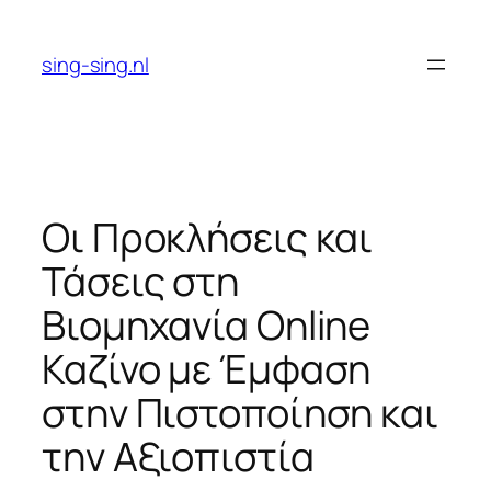
Skip
to
sing-sing.nl
content
Οι Προκλήσεις και
Τάσεις στη
Βιομηχανία Online
Καζίνο με Έμφαση
στην Πιστοποίηση και
την Αξιοπιστία