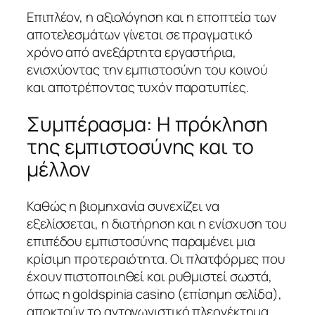
Επιπλέον, η αξιολόγηση και η εποπτεία των
αποτελεσμάτων γίνεται σε πραγματικό
χρόνο από ανεξάρτητα εργαστήρια,
ενισχύοντας την εμπιστοσύνη του κοινού
και αποτρέποντας τυχόν παρατυπίες.
Συμπέρασμα: Η πρόκληση
της εμπιστοσύνης και το
μέλλον
Καθώς η βιομηχανία συνεχίζει να
εξελίσσεται, η διατήρηση και η ενίσχυση του
επιπέδου εμπιστοσύνης παραμένει μια
κρίσιμη προτεραιότητα. Οι πλατφόρμες που
έχουν πιστοποιηθεί και ρυθμιστεί σωστά,
όπως η goldspinia casino (επίσημη σελίδα),
αποκτούν το ανταγωνιστικό πλεονέκτημα