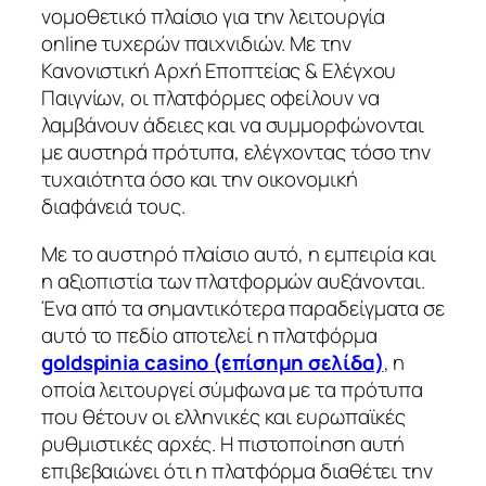
νομοθετικό πλαίσιο για την λειτουργία
online τυχερών παιχνιδιών. Με την
Κανονιστική Αρχή Εποπτείας & Ελέγχου
Παιγνίων, οι πλατφόρμες οφείλουν να
λαμβάνουν άδειες και να συμμορφώνονται
με αυστηρά πρότυπα, ελέγχοντας τόσο την
τυχαιότητα όσο και την οικονομική
διαφάνειά τους.
Με το αυστηρό πλαίσιο αυτό, η εμπειρία και
η αξιοπιστία των πλατφορμών αυξάνονται.
Ένα από τα σημαντικότερα παραδείγματα σε
αυτό το πεδίο αποτελεί η πλατφόρμα
goldspinia casino (επίσημη σελίδα)
, η
οποία λειτουργεί σύμφωνα με τα πρότυπα
που θέτουν οι ελληνικές και ευρωπαϊκές
ρυθμιστικές αρχές. Η πιστοποίηση αυτή
επιβεβαιώνει ότι η πλατφόρμα διαθέτει την