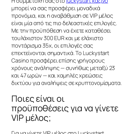
Η συμμετοχή σας στο
luckystart καζίνο
μπορεί να σας προσφέρει μοναδικά
προνόμια, και η αναβάθμιση σε VIP μέλος
είναι μία από τις πιο δελεαστικές επιλογές.
Με την προϋπόθεση να έχετε καταθέσει
τουλάχιστον 300 EUR και με ελάχιστο
ποντάρισμα 35x, οι επιλογές σας
επεκτείνονται σημαντικά. Το Luckystart
Casino προσφέρει επίσης γρήγορους
χρόνους ανάληψης — συνήθως μεταξύ 23
και 47 ωρών — και χαμηλές χρεώσεις
δικτύου για αναλήψεις σε κρυπτονομίσματα.
Ποιες είναι οι
προϋποθέσεις για να γίνετε
VIP μέλος;
Για να γίνετε VIP μέλος στο Luckystart