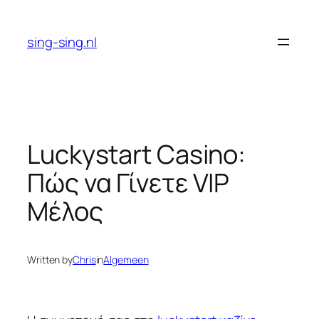
Skip
to
sing-sing.nl
content
Luckystart Casino:
Πώς να Γίνετε VIP
Μέλος
Written by
Chris
in
Algemeen