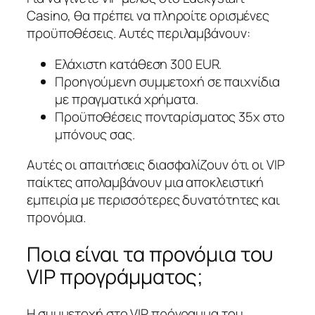
Casino, θα πρέπει να πληροίτε ορισμένες
προϋποθέσεις. Αυτές περιλαμβάνουν:
Ελάχιστη κατάθεση 300 EUR.
Προηγούμενη συμμετοχή σε παιχνίδια
με πραγματικά χρήματα.
Προϋποθέσεις πονταρίσματος 35x στο
μπόνους σας.
Αυτές οι απαιτήσεις διασφαλίζουν ότι οι VIP
παίκτες απολαμβάνουν μια αποκλειστική
εμπειρία με περισσότερες δυνατότητες και
προνόμια.
Ποια είναι τα προνόμια του
VIP προγράμματος;
Η συμμετοχή στο VIP πρόγραμμα του