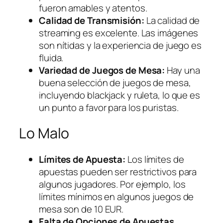
fueron amables y atentos.
Calidad de Transmisión:
La calidad de
streaming es excelente. Las imágenes
son nítidas y la experiencia de juego es
fluida.
Variedad de Juegos de Mesa:
Hay una
buena selección de juegos de mesa,
incluyendo blackjack y ruleta, lo que es
un punto a favor para los puristas.
Lo Malo
Límites de Apuesta:
Los límites de
apuestas pueden ser restrictivos para
algunos jugadores. Por ejemplo, los
límites mínimos en algunos juegos de
mesa son de 10 EUR.
Falta de Opciones de Apuestas