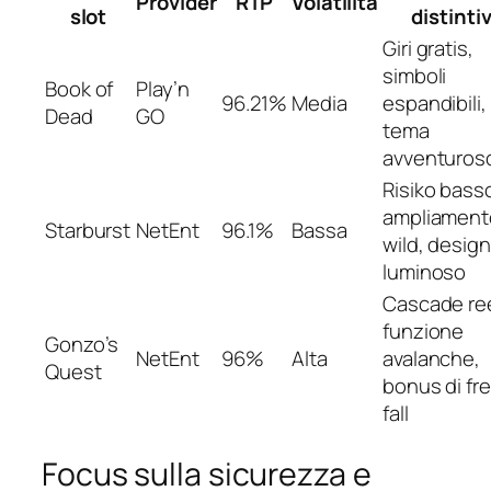
Provider
RTP
Volatilità
slot
distinti
Giri gratis,
simboli
Book of
Play’n
96.21%
Media
espandibili,
Dead
GO
tema
avventuros
Risiko bass
ampliament
Starburst
NetEnt
96.1%
Bassa
wild, design
luminoso
Cascade ree
funzione
Gonzo’s
NetEnt
96%
Alta
avalanche,
Quest
bonus di fr
fall
Focus sulla sicurezza e