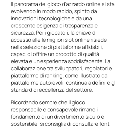
Il panorama del gioco d’azzardo online si sta
evolvendo in modo rapido, spinto da
innovazioni tecnologiche e da una
crescente esigenza di trasparenza e
sicurezza. Per i giocatori, la chiave di
accesso alle
le migliori slot online
risiede
nella selezione di piattaforme affidabili,
capaci di offrire un prodotto di qualità
elevata e un’esperienza soddisfacente. La
collaborazione tra sviluppatori, regolatori e
piattaforme di ranking, come illustrato da
piattaforme autorevoli, continua a definire gli
standard di eccellenza del settore.
Ricordando sempre che il gioco
responsabile e consapevole rimane il
fondamento di un divertimento sicuro e
sostenibile, si consiglia di consultare fonti