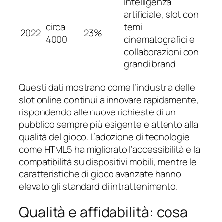
Intelligenza
artificiale, slot con
circa
temi
2022
23%
4000
cinematografici e
collaborazioni con
grandi brand
Questi dati mostrano come l’industria delle
slot online continui a innovare rapidamente,
rispondendo alle nuove richieste di un
pubblico sempre più esigente e attento alla
qualità del gioco. L’adozione di tecnologie
come HTML5 ha migliorato l’accessibilità e la
compatibilità su dispositivi mobili, mentre le
caratteristiche di gioco avanzate hanno
elevato gli standard di intrattenimento.
Qualità e affidabilità: cosa