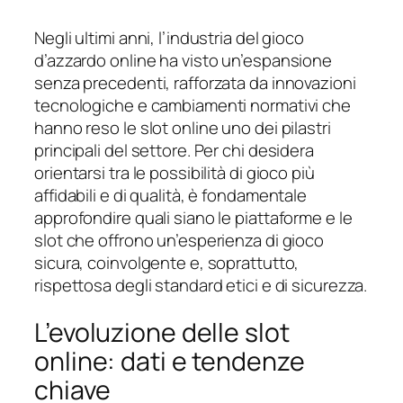
Negli ultimi anni, l’industria del gioco
d’azzardo online ha visto un’espansione
senza precedenti, rafforzata da innovazioni
tecnologiche e cambiamenti normativi che
hanno reso le slot online uno dei pilastri
principali del settore. Per chi desidera
orientarsi tra le possibilità di gioco più
affidabili e di qualità, è fondamentale
approfondire quali siano le piattaforme e le
slot che offrono un’esperienza di gioco
sicura, coinvolgente e, soprattutto,
rispettosa degli standard etici e di sicurezza.
L’evoluzione delle slot
online: dati e tendenze
chiave